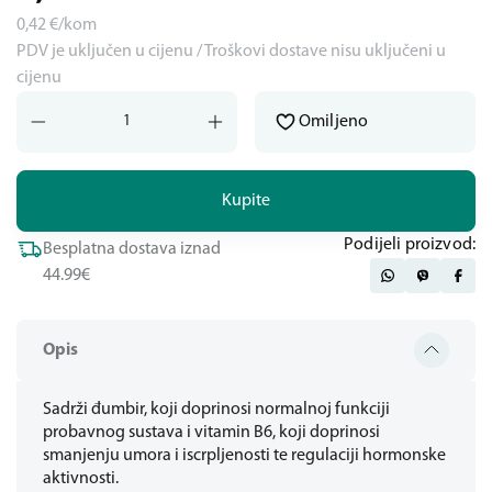
0,42
€/kom
PDV je uključen u cijenu / Troškovi dostave nisu uključeni u
cijenu
Omiljeno
Kupite
Podijeli proizvod:
Besplatna dostava iznad
44.99€
Opis
Sadrži đumbir, koji doprinosi normalnoj funkciji
probavnog sustava i vitamin B6, koji doprinosi
smanjenju umora i iscrpljenosti te regulaciji hormonske
aktivnosti.