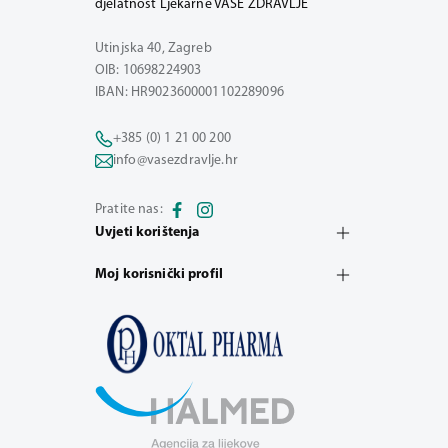
djelatnost Ljekarne VAŠE ZDRAVLJE
Utinjska 40, Zagreb
OIB: 10698224903
IBAN: HR9023600001102289096
+385 (0) 1 21 00 200
info@vasezdravlje.hr
Pratite nas:
Uvjeti korištenja
Moj korisnički profil