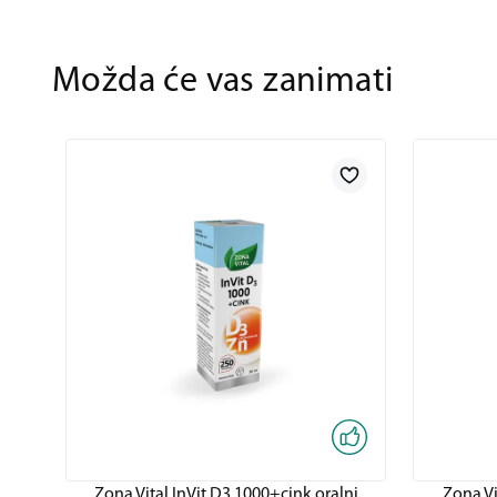
Možda će vas zanimati
Zona Vital InVit D3 1000+cink oralni
Zona Vi