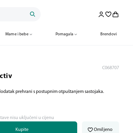
Mame i bebe
Pomagala
Brendovi
C068707
ctiv
 dodatak prehrani s postupnim otpuštanjem sastojaka.
stave nisu uključeni u cijenu
Kupite
Omiljeno