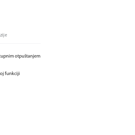
zije
ostupnim otpuštanjem
oj funkciji