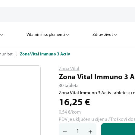
Vitamini i suplementi
Zdrav život
munitet
Zona Vital Immuno 3 Activ
Zona Vital
Zona Vital Immuno 3 A
30 tableta
Zona Vital Immuno 3 Activ tablete su
16,25
€
0,54
€/kom
PDV je uključen u cijenu / Troškovi do