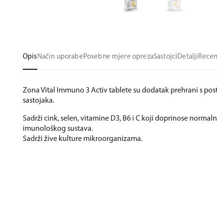
Opis
Način uporabe
Posebne mjere opreza
Sastojci
Detalji
Recen
Zona Vital Immuno 3 Activ tablete su dodatak prehrani s p
sastojaka.
Sadrži cink, selen, vitamine D3, B6 i C koji doprinose normaln
imunološkog sustava.
Sadrži žive kulture mikroorganizama.