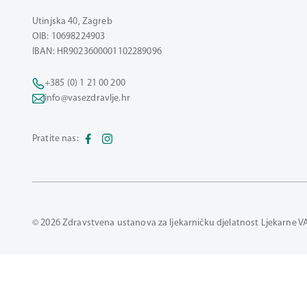
Utinjska 40, Zagreb
OIB: 10698224903
IBAN: HR9023600001102289096
+385 (0) 1 21 00 200
info@vasezdravlje.hr
Pratite nas:
© 2026 Zdravstvena ustanova za ljekarničku djelatnost Ljekarne V