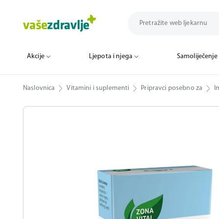
Akcije
Ljepota i njega
Samoliječenje
Naslovnica
Vitamini i suplementi
Pripravci posebno za
I