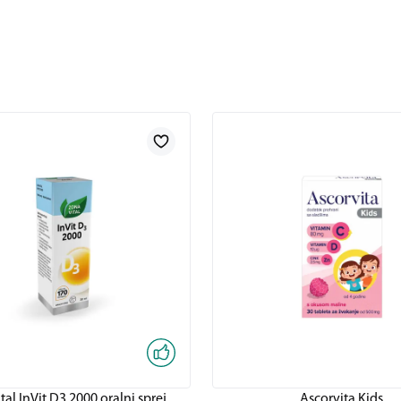
tal InVit D3 2000 oralni sprej
Ascorvita Kids