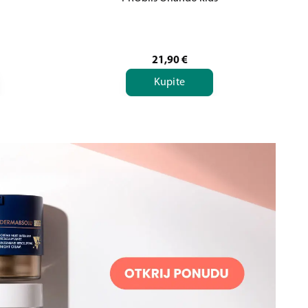
21,90
€
Kupite