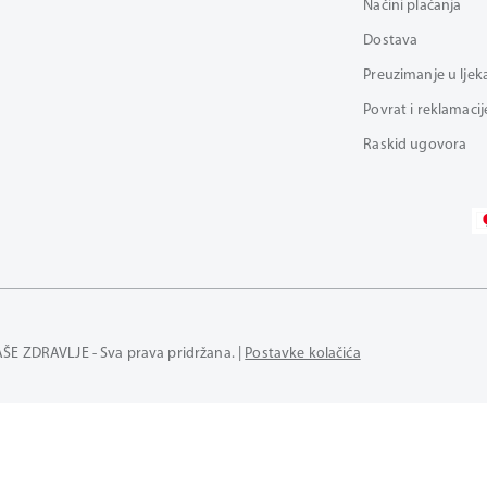
Načini plaćanja
Dostava
Preuzimanje u ljek
Povrat i reklamacij
Raskid ugovora
AŠE ZDRAVLJE - Sva prava pridržana. |
Postavke kolačića