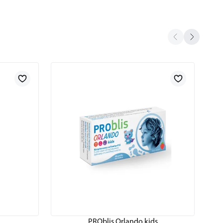
PROblis Orlando kids