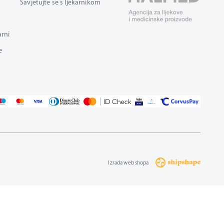
Savjetujte se s ljekarnikom
arni
e
Izrada web shopa