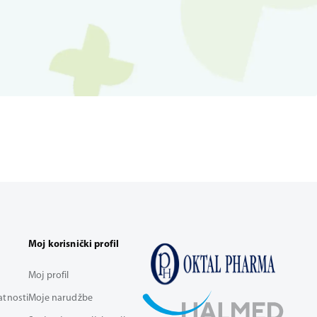
Moj korisnički profil
Moj profil
vatnosti
Moje narudžbe