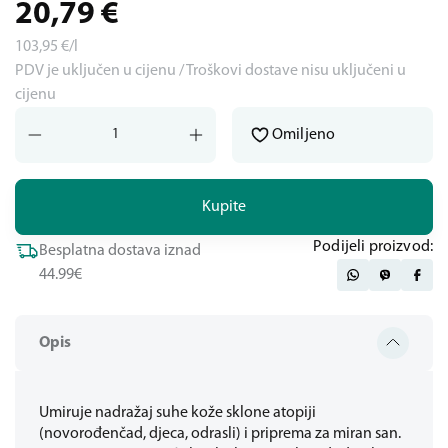
20,79
€
103,95
€/l
PDV je uključen u cijenu / Troškovi dostave nisu uključeni u
cijenu
Omiljeno
Kupite
Podijeli proizvod:
Besplatna dostava iznad
44.99€
Opis
Umiruje nadražaj suhe kože sklone atopiji
(novorođenčad, djeca, odrasli) i priprema za miran san.