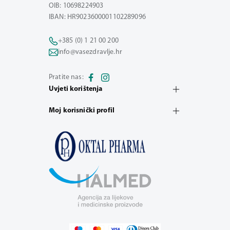
OIB: 10698224903
IBAN: HR9023600001102289096
+385 (0) 1 21 00 200
info@vasezdravlje.hr
Pratite nas:
Uvjeti korištenja
Moj korisnički profil