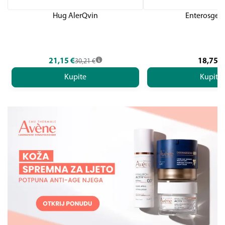
Hug AlerQvin
Enterosgel 
21,15
€
18,75
€
30,21
€
Kupite
Kupite