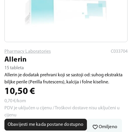
Pharmacy Laboratories
C033704
Allerin
15 tableta
Allerin je dodatak prehrani koji se sastoji od: suhog ekstrakta
biljke perile (Perilla frutescens), kalcija i folne kiseline.
10,50
€
0,70
€/kom
PDV je uključen u cijenu / Troškovi dostave nisu uključeni u
cijenu
Obavijesti me kada postane dostupno
Omiljeno