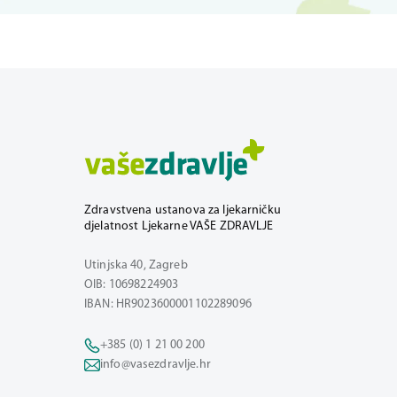
Zdravstvena ustanova za ljekarničku
djelatnost Ljekarne VAŠE ZDRAVLJE
Utinjska 40, Zagreb
OIB: 10698224903
IBAN: HR9023600001102289096
+385 (0) 1 21 00 200
info@vasezdravlje.hr