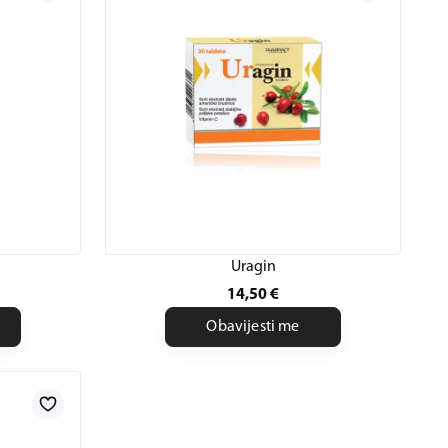
Uragin
14,50
€
Obavijesti me