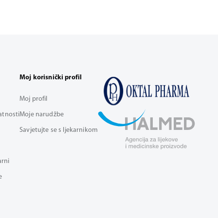
Moj korisnički profil
Moj profil
vatnosti
Moje narudžbe
Savjetujte se s ljekarnikom
arni
e