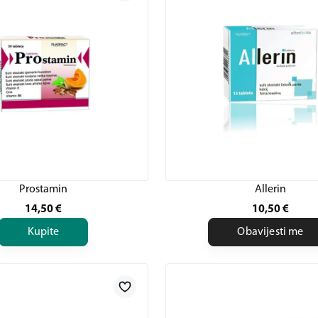
Prostamin
Allerin
14,50
€
10,50
€
Kupite
Obavijesti me