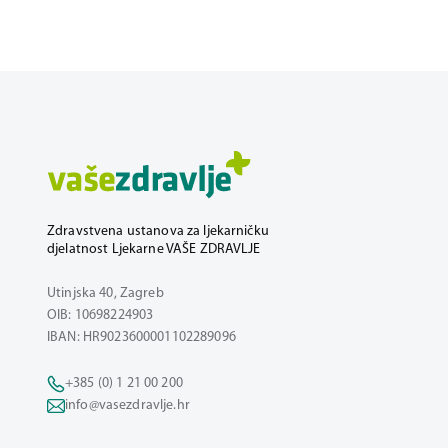
Zdravstvena ustanova za ljekarničku
djelatnost Ljekarne VAŠE ZDRAVLJE
Utinjska 40, Zagreb
OIB: 10698224903
IBAN: HR9023600001102289096
+385 (0) 1 21 00 200
info@vasezdravlje.hr