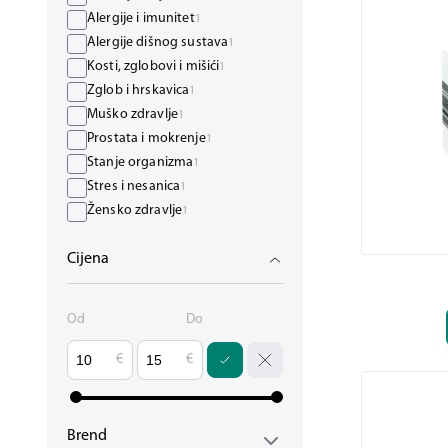
Alergije i imunitet
1
Alergije dišnog sustava
1
Kosti, zglobovi i mišići
1
Zglob i hrskavica
1
Muško zdravlje
1
Prostata i mokrenje
1
Stanje organizma
1
Stres i nesanica
1
Žensko zdravlje
1
Mokraćni mjehur
1
Cijena
Od
Do
€
€
Brend