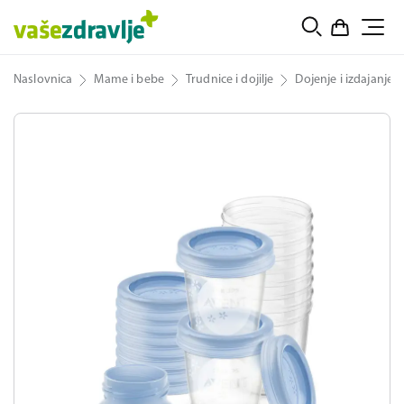
Naslovnica
Mame i bebe
Trudnice i dojilje
Dojenje i izdajanje