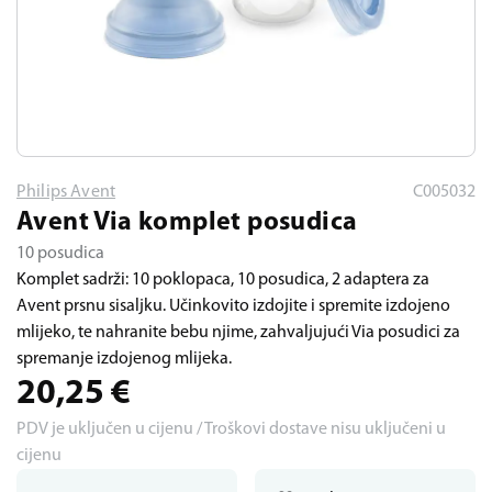
Philips Avent
C005032
Avent Via komplet posudica
10 posudica
Komplet sadrži: 10 poklopaca, 10 posudica, 2 adaptera za
Avent prsnu sisaljku. Učinkovito izdojite i spremite izdojeno
mlijeko, te nahranite bebu njime, zahvaljujući Via posudici za
spremanje izdojenog mlijeka.
20,25
€
PDV je uključen u cijenu / Troškovi dostave nisu uključeni u
cijenu