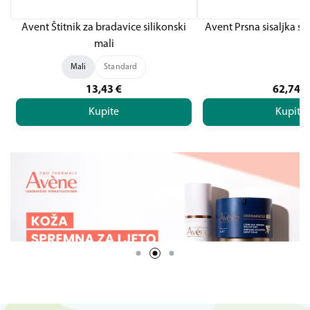
Avent Štitnik za bradavice silikonski
Avent Prsna sisaljka s
mali
Mali
Standard
13,43
€
62,74
€
Kupite
Kupite