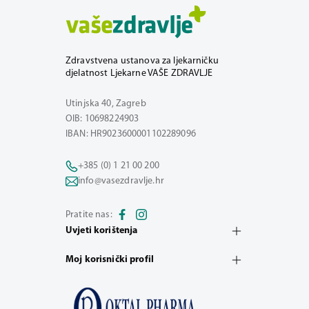
Zdravstvena ustanova za ljekarničku
djelatnost Ljekarne VAŠE ZDRAVLJE
Utinjska 40, Zagreb
OIB: 10698224903
IBAN: HR9023600001102289096
+385 (0) 1 21 00 200
info@vasezdravlje.hr
Pratite nas:
Uvjeti korištenja
Moj korisnički profil