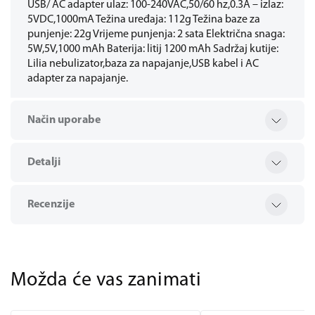
USB/ AC adapter ulaz: 100-240VAC,50/60 hz,0.3A – izlaz:
5VDC,1000mA Težina uređaja: 112g Težina baze za
punjenje: 22g Vrijeme punjenja: 2 sata Električna snaga:
5W,5V,1000 mAh Baterija: litij 1200 mAh Sadržaj kutije:
Lilia nebulizator,baza za napajanje,USB kabel i AC
adapter za napajanje.
Način uporabe
Detalji
Recenzije
Možda će vas zanimati