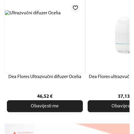
Dea Flores Ultrazvučni difuzer Ocelia
Dea Flores ultrazvučni 
46,52
€
37,13
€
Obavijesti me
Obavijesti