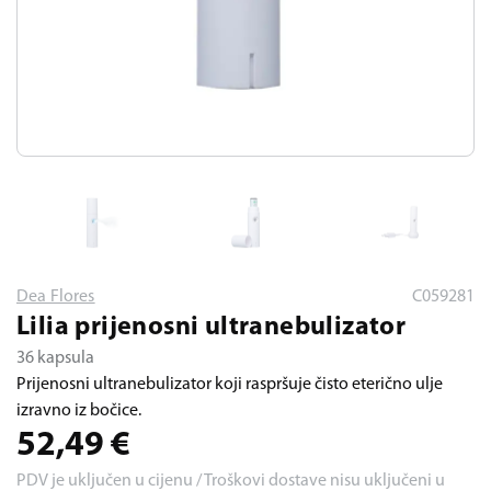
Dea Flores
C059281
Lilia prijenosni ultranebulizator
36 kapsula
Prijenosni ultranebulizator koji raspršuje čisto eterično ulje
izravno iz bočice.
52,49
€
PDV je uključen u cijenu / Troškovi dostave nisu uključeni u