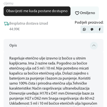
cijenu
Obavijesti me kada postane dostupno
Omiljeno
Podijeli proizvod:
Besplatna dostava iznad
44.99€
Opis
Raspršuje eterično ulje izravno iz bočice u sitnim
kapljicama. Ima 2 razine rada. Pogodno za bočice
eteričnog ulja od 5 ml i 10 ml. Nije potrebno micati
kapalicu sa bočice eteričnog ulja. Dolazi zajedno s
baterijom za punjenje i bazom za punjenje. Koristiti
samo 100% čista i prirodna eterična ulja.Tehničke
karakteristike: Način raspršivanja: ultranebulizacija
Dimenzije uređaja: H170 x D41 mm Dimenzije baze za
punjenje: H27 x D62 mm Snaga raspršivanja: do 60 m2
Usklađenost: 5 ml i 10 ml bočice eteričnih ulja Isporučen