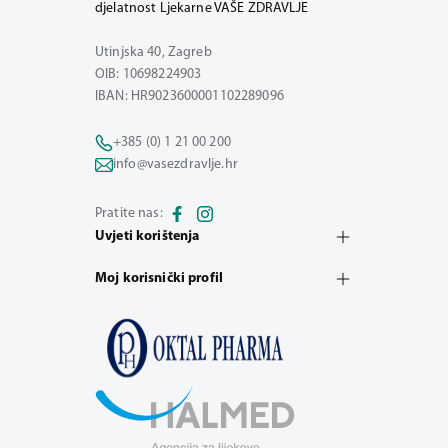
djelatnost Ljekarne VAŠE ZDRAVLJE
Utinjska 40, Zagreb
OIB: 10698224903
IBAN: HR9023600001102289096
+385 (0) 1 21 00 200
info@vasezdravlje.hr
Pratite nas:
Uvjeti korištenja
Moj korisnički profil