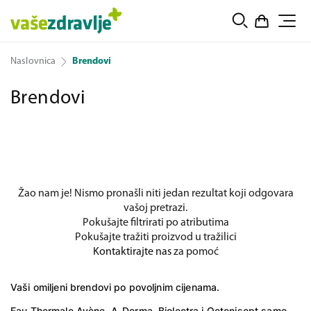
Naslovnica
Brendovi
Brendovi
Žao nam je! Nismo pronašli niti jedan rezultat koji odgovara
vašoj pretrazi.
Pokušajte filtrirati po atributima
Pokušajte tražiti proizvod u tražilici
Kontaktirajte nas
za pomoć
Vaši omiljeni brendovi po povoljnim cijenama.
Eau Thermale Avène
,
A-Derma
, Biolectra i Octenisept samo