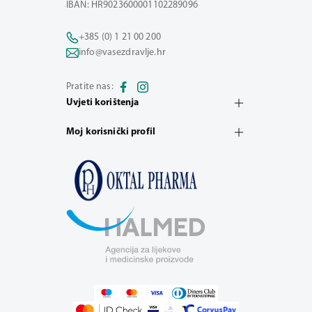
IBAN: HR9023600001102289096
+385 (0) 1 21 00 200
info@vasezdravlje.hr
Pratite nas:
Uvjeti korištenja
Moj korisnički profil