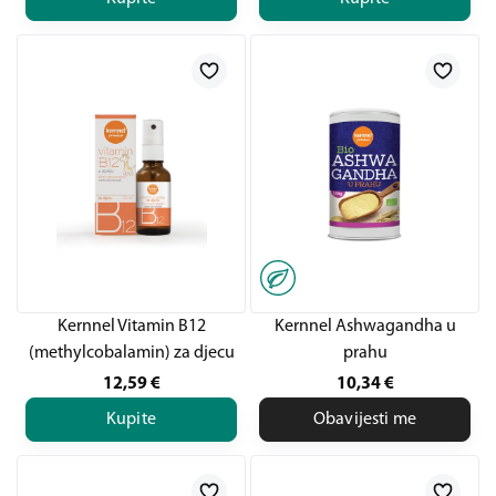
Kernnel Vitamin B12
Kernnel Ashwagandha u
(methylcobalamin) za djecu
prahu
12,59
€
10,34
€
Kupite
Obavijesti me