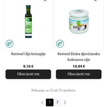
Kernnel Ulje konoplje
Kernnel Ekstra djevičansko
kokosovo ulje
9,16
€
10,44
€
Obavijesti me
Obavijesti me
Prikazuju se 12 od 15 rezultata
1
2