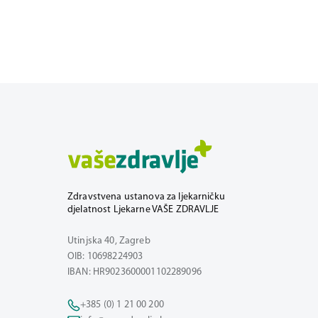
Zdravstvena ustanova za ljekarničku
djelatnost Ljekarne VAŠE ZDRAVLJE
Utinjska 40, Zagreb
OIB: 10698224903
IBAN: HR9023600001102289096
+385 (0) 1 21 00 200