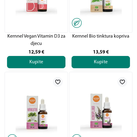
Kernnel Vegan Vitamin D3 za
Kernnel Bio tinktura kopriva
djecu
12,59
€
13,59
€
Kupite
Kupite