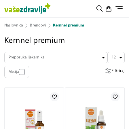
Naslovnica
Brendovi
Kernnel premium
Kernnel premium
Preporuka ljekarnika
12
Filtriraj
Akcija