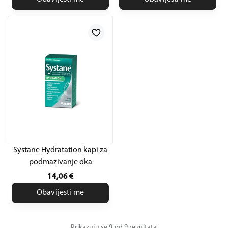
Systane Hydratation kapi za
podmazivanje oka
14,06
€
Obavijesti me
Prikazuju se 9 od 9 rezultata