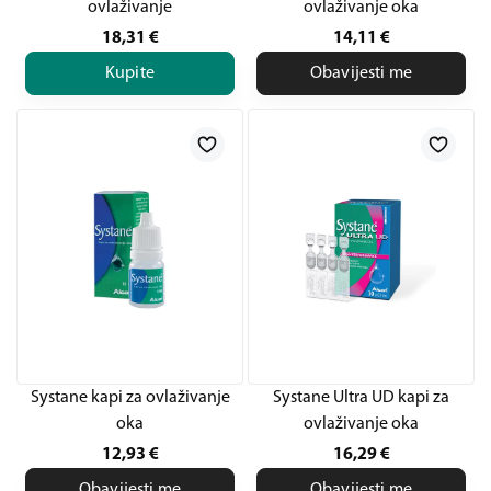
ovlaživanje
ovlaživanje oka
18,31
€
14,11
€
Kupite
Obavijesti me
Systane kapi za ovlaživanje
Systane Ultra UD kapi za
oka
ovlaživanje oka
12,93
€
16,29
€
Obavijesti me
Obavijesti me