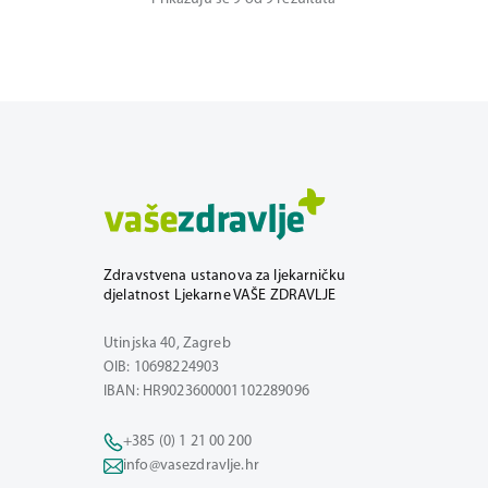
Zdravstvena ustanova za ljekarničku
djelatnost Ljekarne VAŠE ZDRAVLJE
Utinjska 40, Zagreb
OIB: 10698224903
IBAN: HR9023600001102289096
+385 (0) 1 21 00 200
info@vasezdravlje.hr