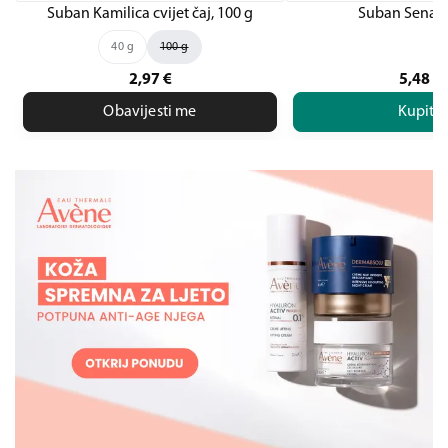
Suban Kamilica cvijet čaj, 100 g
Suban Senaek
40 g
100 g
2,97
€
5,48
€
Obavijesti me
Kupite