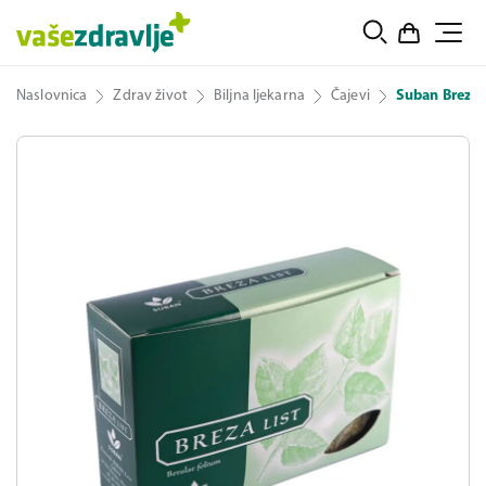
Naslovnica
Zdrav život
Biljna ljekarna
Čajevi
Suban Breza l