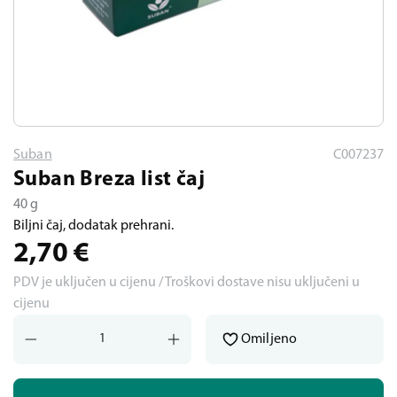
Suban
C007237
Suban Breza list čaj
40 g
Biljni čaj, dodatak prehrani.
2,70
€
PDV je uključen u cijenu / Troškovi dostave nisu uključeni u
cijenu
Omiljeno