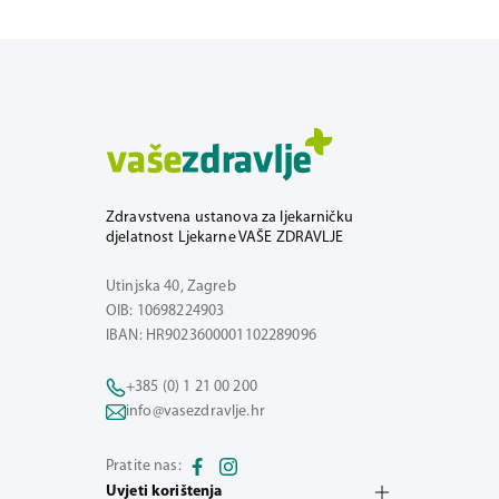
Zdravstvena ustanova za ljekarničku
djelatnost Ljekarne VAŠE ZDRAVLJE
Utinjska 40, Zagreb
OIB: 10698224903
IBAN: HR9023600001102289096
+385 (0) 1 21 00 200
info@vasezdravlje.hr
Pratite nas:
Uvjeti korištenja