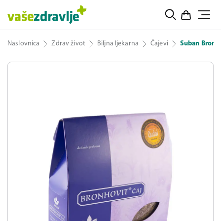
Naslovnica
Zdrav život
Biljna ljekarna
Čajevi
Suban Bronho