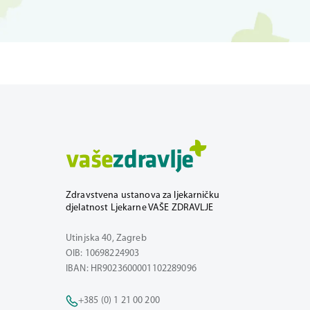
Zdravstvena ustanova za ljekarničku
djelatnost Ljekarne VAŠE ZDRAVLJE
Utinjska 40, Zagreb
OIB: 10698224903
IBAN: HR9023600001102289096
+385 (0) 1 21 00 200