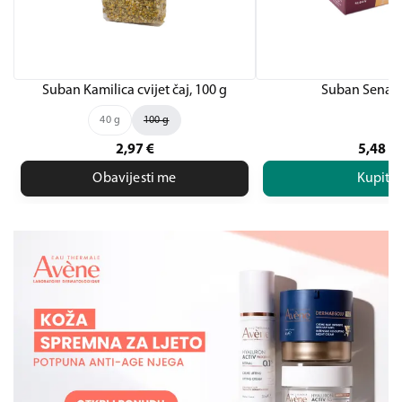
Suban Kamilica cvijet čaj, 100 g
Suban Senaek
40 g
100 g
2,97
€
5,48
€
Obavijesti me
Kupite