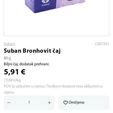
Suban
C007341
Suban Bronhovit čaj
80 g
Biljni čaj, dodatak prehrani.
5,91
€
73,88
€/kg
PDV je uključen u cijenu / Troškovi dostave nisu uključeni u
cijenu
Omiljeno