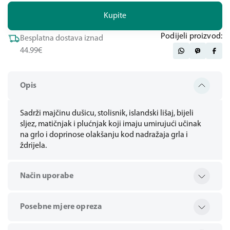
Kupite
Podijeli proizvod:
Besplatna dostava iznad
44.99€
Opis
Sadrži majčinu dušicu, stolisnik, islandski lišaj, bijeli
sljez, matičnjak i plućnjak koji imaju umirujući učinak
na grlo i doprinose olakšanju kod nadražaja grla i
ždrijela.
Način uporabe
Posebne mjere opreza