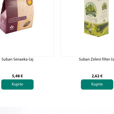
Suban Senaeka čaj
Suban Zeleni filter ča
5,48
€
2,62
€
Kupite
Kupite