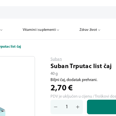
Vitamini i suplementi
Zdrav život
putac list čaj
Suban
Suban Trputac list čaj
40 g
Biljni čaj, dodatak prehrani.
2,70
€
PDV je uključen u cijenu / Troškovi do