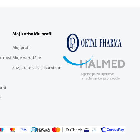
Moj korisnički profil
Moj profil
vatnosti
Moje narudžbe
Savjetujte se s ljekarnikom
arni
e