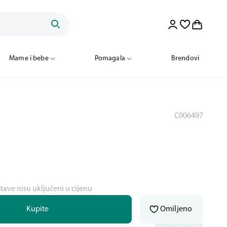
Mame i bebe
Pomagala
Brendovi
C006497
stave nisu uključeni u cijenu
Kupite
Omiljeno