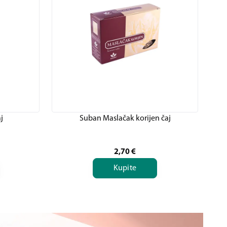
j
Suban Maslačak korijen čaj
2,70
€
Kupite