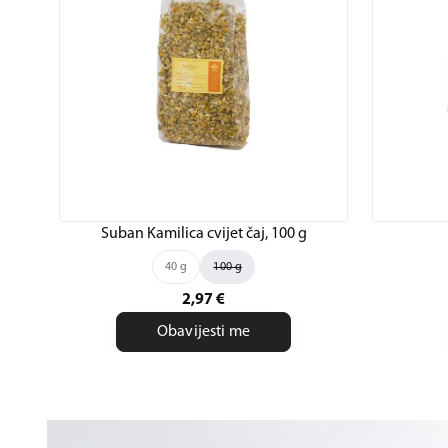
Suban Kamilica cvijet čaj, 100 g
40 g
100 g
2,97
€
Obavijesti me