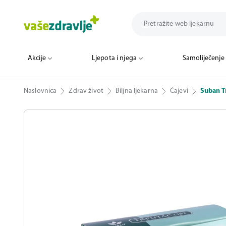
Akcije
Ljepota i njega
Samoliječenje
Naslovnica
Zdrav život
Biljna ljekarna
Čajevi
Suban Tr