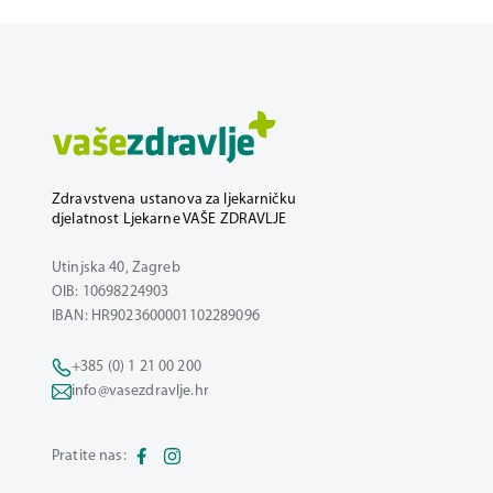
Zdravstvena ustanova za ljekarničku
djelatnost Ljekarne VAŠE ZDRAVLJE
Utinjska 40, Zagreb
OIB: 10698224903
IBAN: HR9023600001102289096
+385 (0) 1 21 00 200
info@vasezdravlje.hr
Pratite nas: