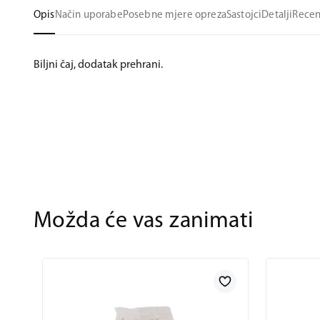
Opis
Način uporabe
Posebne mjere opreza
Sastojci
Detalji
Recen
Biljni čaj, dodatak prehrani.
Možda će vas zanimati