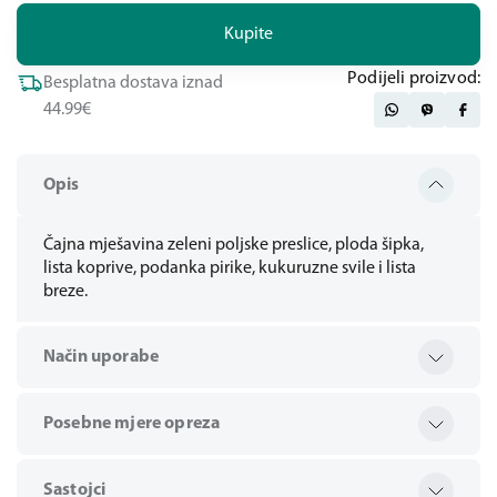
Kupite
Podijeli proizvod:
Besplatna dostava iznad
44.99€
Opis
Čajna mješavina zeleni poljske preslice, ploda šipka,
lista koprive, podanka pirike, kukuruzne svile i lista
breze.
Način uporabe
Posebne mjere opreza
Sastojci