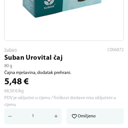
Suban
C006872
Suban Urovital čaj
80 g
Čajna mješavina, dodatak prehrani.
5,48
€
68,50
€/kg
PDV je uključen u cijenu / Troškovi dostave nisu uključeni u
cijenu
Omiljeno