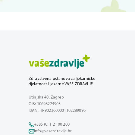
Zdravstvena ustanova za ljekarničku
djelatnost Ljekarne VAŠE ZDRAVLJE
Utinjska 40, Zagreb
OIB: 10698224903
IBAN: HR9023600001102289096
+385 (0) 1 21 00 200
info@vasezdravlje.hr