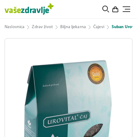
Naslovnica
Zdrav život
Biljna ljekarna
Čajevi
Suban Urovita