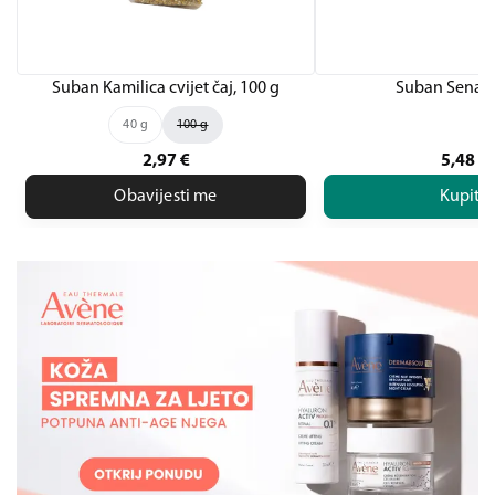
Suban Kamilica cvijet čaj, 100 g
Suban Senaek
40 g
100 g
2,97
€
5,48
€
Obavijesti me
Kupite