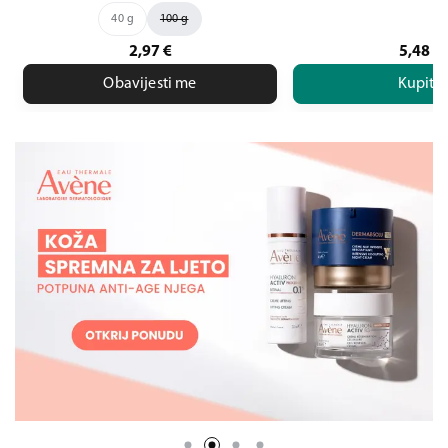
40 g
100 g
2,97
€
5,48
€
Obavijesti me
Kupite