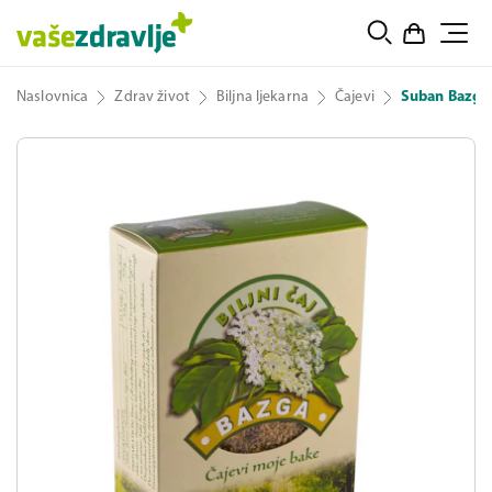
Naslovnica
Zdrav život
Biljna ljekarna
Čajevi
Suban Bazga c