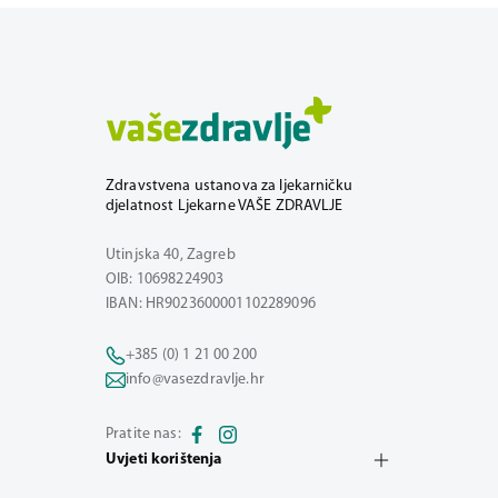
Zdravstvena ustanova za ljekarničku
djelatnost Ljekarne VAŠE ZDRAVLJE
Utinjska 40, Zagreb
OIB: 10698224903
IBAN: HR9023600001102289096
+385 (0) 1 21 00 200
info@vasezdravlje.hr
Pratite nas:
Uvjeti korištenja