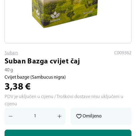
Suban
C009362
Suban Bazga cvijet čaj
40 g
Cvijet bazge (Sambucus nigra)
3,38
€
PDV je uključen u cijenu / Troškovi dostave nisu uključeni u
cijenu
Omiljeno