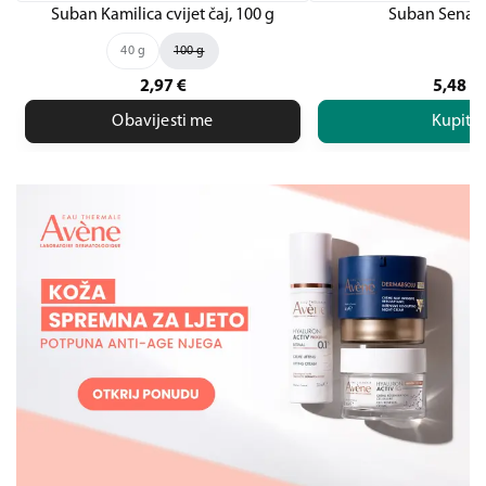
Suban Kamilica cvijet čaj, 100 g
Suban Senaek
40 g
100 g
2,97
€
5,48
€
Obavijesti me
Kupite