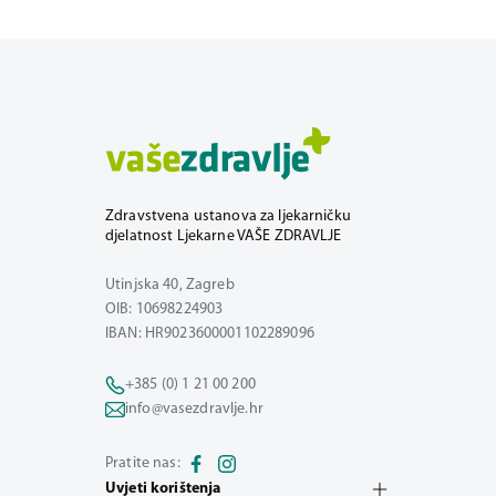
Zdravstvena ustanova za ljekarničku
djelatnost Ljekarne VAŠE ZDRAVLJE
Utinjska 40, Zagreb
OIB: 10698224903
IBAN: HR9023600001102289096
+385 (0) 1 21 00 200
info@vasezdravlje.hr
Pratite nas:
Uvjeti korištenja