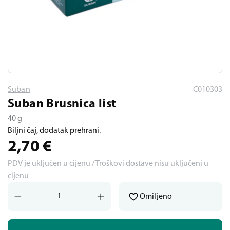
Suban
C010303
Suban Brusnica list
40 g
Biljni čaj, dodatak prehrani.
2,70
€
PDV je uključen u cijenu / Troškovi dostave nisu uključeni u
cijenu
Omiljeno