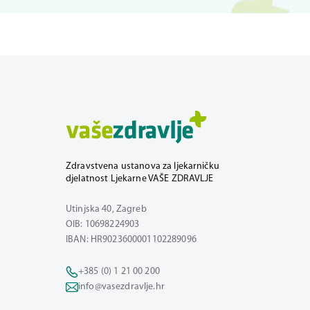
Zdravstvena ustanova za ljekarničku
djelatnost Ljekarne VAŠE ZDRAVLJE
Utinjska 40, Zagreb
OIB: 10698224903
IBAN: HR9023600001102289096
+385 (0) 1 21 00 200
info@vasezdravlje.hr