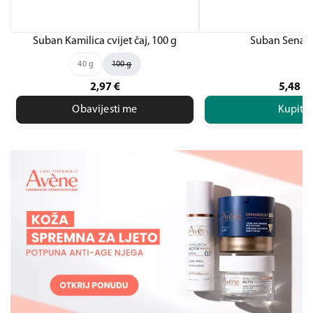
Suban Kamilica cvijet čaj, 100 g
Suban Senaek
40 g
100 g
2,97
€
5,48
€
Obavijesti me
Kupite