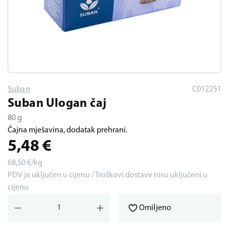
Suban
C012251
Suban Ulogan čaj
80 g
Čajna mješavina, dodatak prehrani.
5,48
€
68,50
€/kg
PDV je uključen u cijenu / Troškovi dostave nisu uključeni u
cijenu
Omiljeno