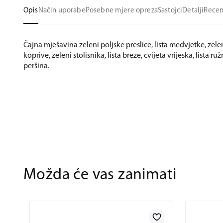
Opis
Način uporabe
Posebne mjere opreza
Sastojci
Detalji
Recen
Čajna mješavina zeleni poljske preslice, lista medvjetke, zeleni
koprive, zeleni stolisnika, lista breze, cvijeta vrijeska, lista r
peršina.
Možda će vas zanimati