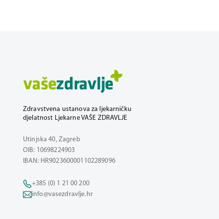
Zdravstvena ustanova za ljekarničku
djelatnost Ljekarne VAŠE ZDRAVLJE
Utinjska 40, Zagreb
OIB: 10698224903
IBAN: HR9023600001102289096
+385 (0) 1 21 00 200
info@vasezdravlje.hr