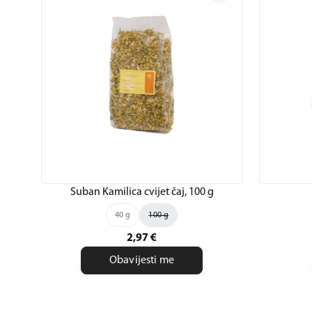
Suban Kamilica cvijet čaj, 100 g
40 g
100 g
2,97
€
Obavijesti me