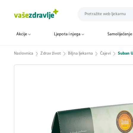
Akcije
Ljepota i njega
Samoliječenje
Naslovnica
Zdrav život
Biljna ljekarna
Čajevi
Suban U