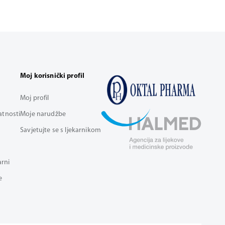
Moj korisnički profil
Moj profil
vatnosti
Moje narudžbe
Savjetujte se s ljekarnikom
arni
e