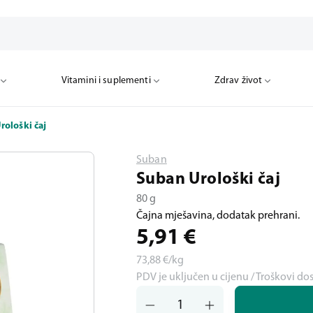
Vitamini i suplementi
Zdrav život
rološki čaj
Suban
Suban Urološki čaj
80 g
Čajna mješavina, dodatak prehrani.
5,91
€
73,88
€/kg
PDV je uključen u cijenu / Troškovi do