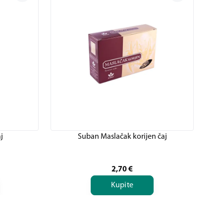
j
Suban Maslačak korijen čaj
2,70
€
Kupite