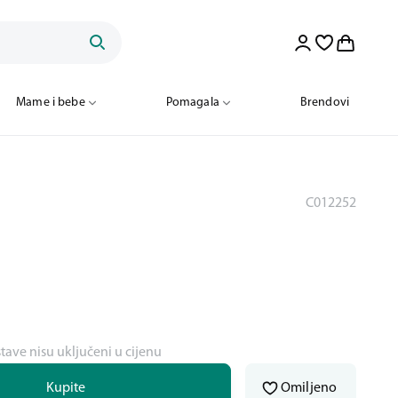
Mame i bebe
Pomagala
Brendovi
C012252
stave nisu uključeni u cijenu
Kupite
Omiljeno