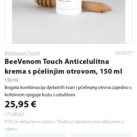
BeeVenom Touch
C070277
BeeVenom Touch Anticelulitna
krema s pčelinjim otrovom, 150 ml
150 ml
Bogata kombinacija djelatnih tvari i pčelinjeg otrova zajedno s
kofeinom njeguje kožu s celulitom.
25,95
€
173,00
€/l
PDV je uključen u cijenu / Troškovi dostave nisu uključeni u
cijenu