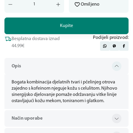
Omiljeno
Kupite
Podijeli proizvod:
Besplatna dostava iznad
44.99€
Opis
Bogata kombinacija djelatnih tvari i pčelinjeg otrova
zajedno s kofeinom njeguje kožu s celulitom. Njihovo
sinergijsko djelovanje pomaže održavanju vitke linije
ostavljajući kožu mekom, toniranom i glatkom.
Način uporabe