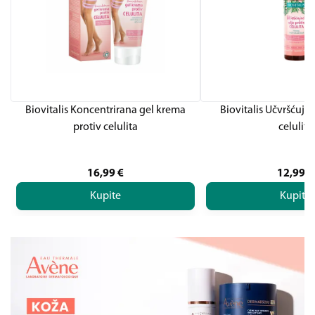
Biovitalis Koncentrirana gel krema
Biovitalis Učvršćujuć
protiv celulita
celulita
16,99
€
12,99
€
Kupite
Kupite