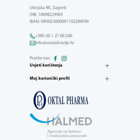
Utinjska 40, Zagreb
OIB: 10698224903
IBAN: HR9023600001102289096
+385 (0) 1 21 00 200
info@vasezdravlje.hr
Pratite nas:
Uvjeti korištenja
Moj korisnički profil