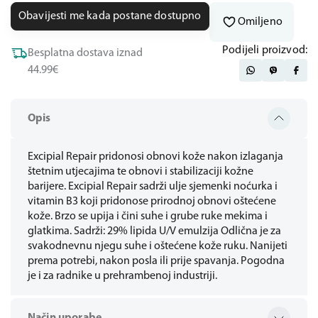
Obavijesti me kada postane dostupno
Omiljeno
Podijeli proizvod:
Besplatna dostava iznad
44.99€
Opis
Excipial Repair pridonosi obnovi kože nakon izlaganja
štetnim utjecajima te obnovi i stabilizaciji kožne
barijere. Excipial Repair sadrži ulje sjemenki noćurka i
vitamin B3 koji pridonose prirodnoj obnovi oštećene
kože. Brzo se upija i čini suhe i grube ruke mekima i
glatkima. Sadrži: 29% lipida U/V emulzija Odlična je za
svakodnevnu njegu suhe i oštećene kože ruku. Nanijeti
prema potrebi, nakon posla ili prije spavanja. Pogodna
je i za radnike u prehrambenoj industriji.