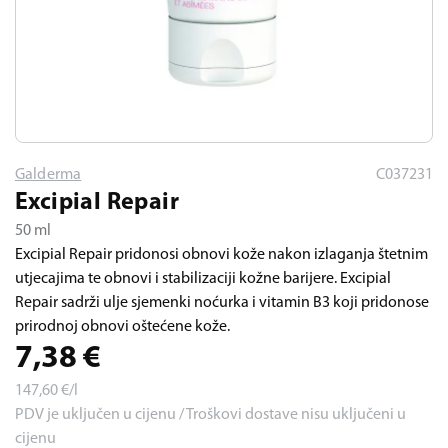
Galderma
C037231
Excipial Repair
50 ml
Excipial Repair pridonosi obnovi kože nakon izlaganja štetnim
utjecajima te obnovi i stabilizaciji kožne barijere. Excipial
Repair sadrži ulje sjemenki noćurka i vitamin B3 koji pridonose
prirodnoj obnovi oštećene kože.
7,38
€
147,60
€/l
PDV je uključen u cijenu / Troškovi dostave nisu uključeni u
cijenu