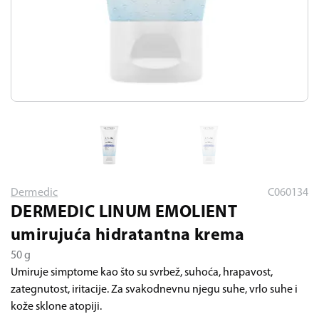
Dermedic
C060134
DERMEDIC LINUM EMOLIENT
umirujuća hidratantna krema
50 g
Umiruje simptome kao što su svrbež, suhoća, hrapavost,
zategnutost, iritacije. Za svakodnevnu njegu suhe, vrlo suhe i
kože sklone atopiji.