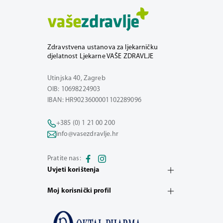
Zdravstvena ustanova za ljekarničku
djelatnost Ljekarne VAŠE ZDRAVLJE
Utinjska 40, Zagreb
OIB: 10698224903
IBAN: HR9023600001102289096
+385 (0) 1 21 00 200
info@vasezdravlje.hr
Pratite nas:
Uvjeti korištenja
Moj korisnički profil