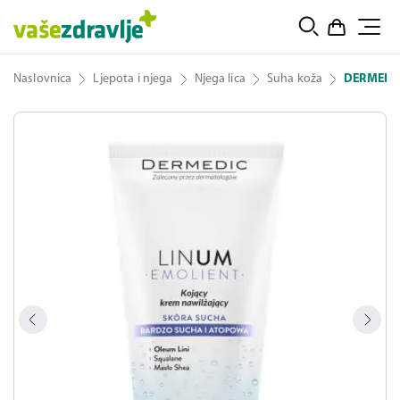
Naslovnica
Ljepota i njega
Njega lica
Suha koža
DERMEDIC