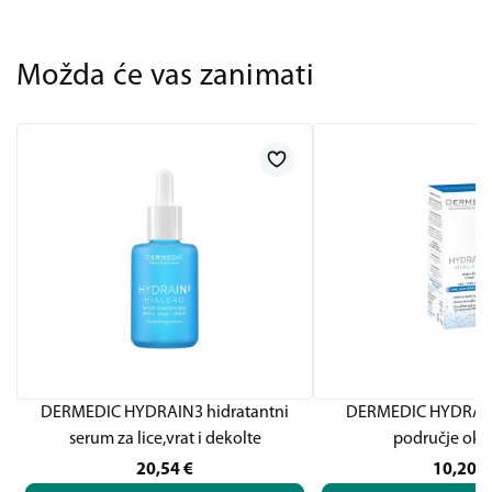
Možda će vas zanimati
DERMEDIC HYDRAIN3 hidratantni
DERMEDIC HYDRAIN
serum za lice,vrat i dekolte
područje oko 
20,54
€
10,20
€