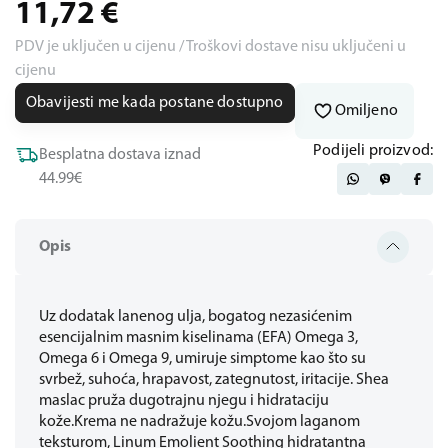
11,72
€
PDV je uključen u cijenu / Troškovi dostave nisu uključeni u
cijenu
Obavijesti me kada postane dostupno
Omiljeno
Podijeli proizvod:
Besplatna dostava iznad
44.99€
Opis
Uz dodatak lanenog ulja, bogatog nezasićenim
esencijalnim masnim kiselinama (EFA) Omega 3,
Omega 6 i Omega 9, umiruje simptome kao što su
svrbež, suhoća, hrapavost, zategnutost, iritacije. Shea
maslac pruža dugotrajnu njegu i hidrataciju
kože.Krema ne nadražuje kožu.Svojom laganom
teksturom, Linum Emolient Soothing hidratantna