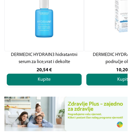
DERMEDIC HYDRAIN3 hidratantni
DERMEDIC HYDRAIN
serum za lice,vrat i dekolte
područje oko 
20,54
€
10,20
€
Kupite
Kupite