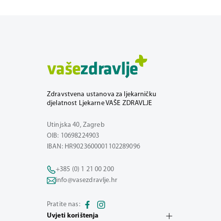
Zdravstvena ustanova za ljekarničku
djelatnost Ljekarne VAŠE ZDRAVLJE
Utinjska 40, Zagreb
OIB: 10698224903
IBAN: HR9023600001102289096
+385 (0) 1 21 00 200
info@vasezdravlje.hr
Pratite nas:
Uvjeti korištenja