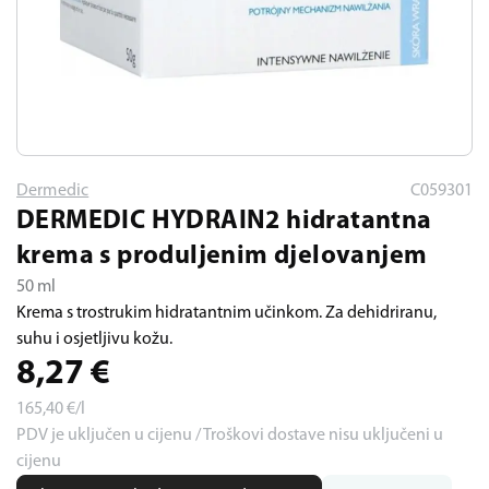
Dermedic
C059301
DERMEDIC HYDRAIN2 hidratantna
krema s produljenim djelovanjem
50 ml
Krema s trostrukim hidratantnim učinkom. Za dehidriranu,
suhu i osjetljivu kožu.
8,27
€
165,40
€/l
PDV je uključen u cijenu / Troškovi dostave nisu uključeni u
cijenu