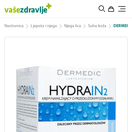
Naslovnica
Ljepota i njega
Njega lica
Suha koža
DERMEDIC