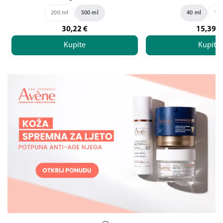
200 ml
500 ml
40 ml
100
30,22
€
15,39
€
Kupite
Kupite