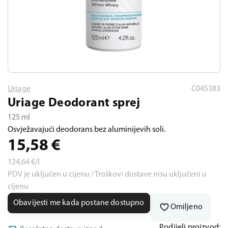
Uriage
C045383
Uriage Deodorant sprej
125 ml
Osvježavajući deodorans bez aluminijevih soli.
15,58
€
124,64
€/l
PDV je uključen u cijenu / Troškovi dostave nisu uključeni u
cijenu
Obavijesti me kada postane dostupno
Omiljeno
Podijeli proizvod: