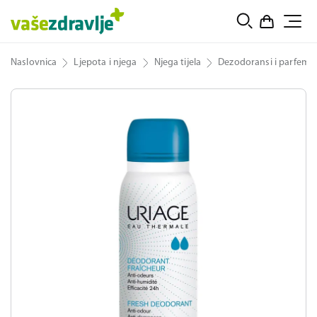
Naslovnica
Ljepota i njega
Njega tijela
Dezodoransi i parfemi