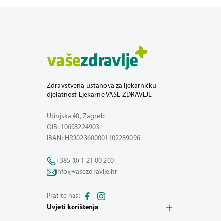
Zdravstvena ustanova za ljekarničku
djelatnost Ljekarne VAŠE ZDRAVLJE
Utinjska 40, Zagreb
OIB: 10698224903
IBAN: HR9023600001102289096
+385 (0) 1 21 00 200
info@vasezdravlje.hr
Pratite nas:
Uvjeti korištenja