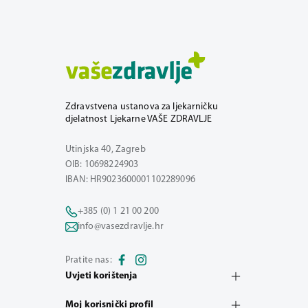
Zdravstvena ustanova za ljekarničku
djelatnost Ljekarne VAŠE ZDRAVLJE
Utinjska 40, Zagreb
OIB: 10698224903
IBAN: HR9023600001102289096
+385 (0) 1 21 00 200
info@vasezdravlje.hr
Pratite nas:
Uvjeti korištenja
Moj korisnički profil