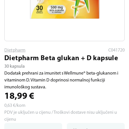
Dietpharm
C041720
Dietpharm Beta glukan + D kapsule
30 kapsula
Dodatak prehrani za imunitet s Wellmune® beta-glukanom i
vitaminom D. Vitamin D doprinosi normalnoj funkciji
imunološkog sustava.
18,99
€
0,63
€/kom
PDV je uključen u cijenu / Troškovi dostave nisu uključeni u
cijenu