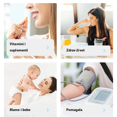
Vitamini i
suplementi
Zdrav život
Mame i bebe
Pomagala