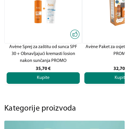
Avène Sprej za zaštitu od sunca SPF
Avène Paket za osjetlj
30 + Obnavljajući kremasti losion
PROMO
nakon sunčanja PROMO
35,70
€
32,70
€
Kupite
Kupite
Kategorije proizvoda