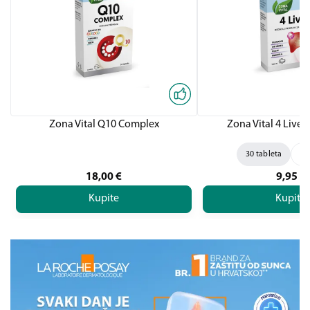
Zona Vital Q10 Complex
Zona Vital 4 Liver,
30 tableta
60
18,00
€
9,95
€
Kupite
Kupite