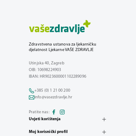
Zdravstvena ustanova za ljekarničku
djelatnost Ljekarne VAŠE ZDRAVLJE
Utinjska 40, Zagreb
OIB: 10698224903
IBAN: HR9023600001102289096
+385 (0) 1 21 00 200
info@vasezdravlje.hr
Pratite nas:
Uvjeti korištenja
Moj korisnički profil