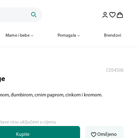
Mame i bebe
Pomagala
Brendovi
C054506
ge
umom, đumbirom, crnim paprom, cinkom i kromom.
stave nisu uključeni u cijenu
Kupite
Omiljeno