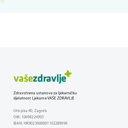
Zdravstvena ustanova za ljekarničku
djelatnost Ljekarne VAŠE ZDRAVLJE
Utinjska 40, Zagreb
OIB: 10698224903
IBAN: HR9023600001102289096