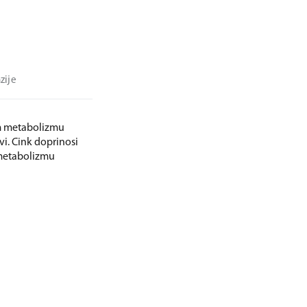
zije
om metabolizmu
i. Cink doprinosi
metabolizmu