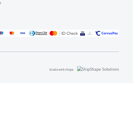
e
Izrada web shopa