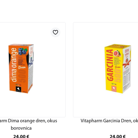
arm Dima orange dren, okus
Vitapharm Garcinia Dren, ok
borovnica
24,00
€
24,00
€