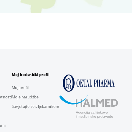
Moj korisnički profil
Moj profil
vatnosti
Moje narudžbe
Savjetujte se s ljekarnikom
arni