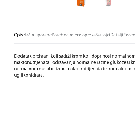
Opis
Način uporabe
Posebne mjere opreza
Sastojci
Detalji
Recen
Dodatak prehrani koji sadrži krom koji doprinosi normaln
makronutrijenata i održavanju normalne razine glukoze u krv
normalnom metabolizmu makronutrijenata te normalnom 
ugljikohidrata.