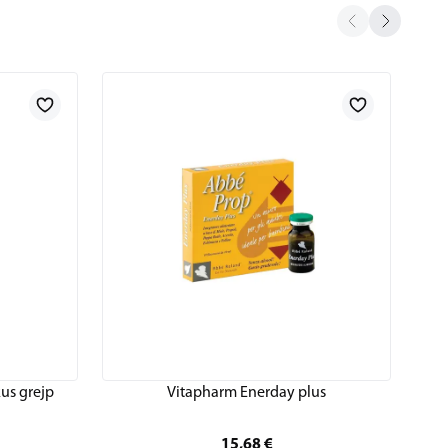
us grejp
Vitapharm Enerday plus
15,68
€