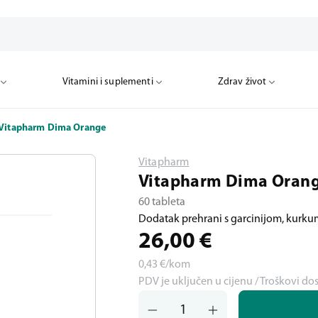
Vitamini i suplementi
Zdrav život
Vitapharm Dima Orange
Vitapharm
Vitapharm Dima Oran
60 tableta
Dodatak prehrani s garcinijom, kurk
26,00
€
0,43
€/kom
PDV je uključen u cijenu / Troškovi do