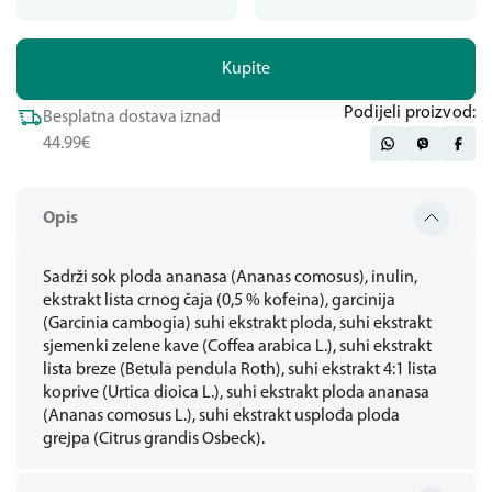
Kupite
Podijeli proizvod:
Besplatna dostava iznad
44.99€
Opis
Sadrži sok ploda ananasa (Ananas comosus), inulin,
ekstrakt lista crnog čaja (0,5 % kofeina), garcinija
(Garcinia cambogia) suhi ekstrakt ploda, suhi ekstrakt
sjemenki zelene kave (Coffea arabica L.), suhi ekstrakt
lista breze (Betula pendula Roth), suhi ekstrakt 4:1 lista
koprive (Urtica dioica L.), suhi ekstrakt ploda ananasa
(Ananas comosus L.), suhi ekstrakt usplođa ploda
grejpa (Citrus grandis Osbeck).