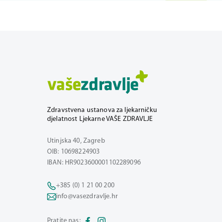
Zdravstvena ustanova za ljekarničku
djelatnost Ljekarne VAŠE ZDRAVLJE
Utinjska 40, Zagreb
OIB: 10698224903
IBAN: HR9023600001102289096
+385 (0) 1 21 00 200
info@vasezdravlje.hr
Pratite nas: