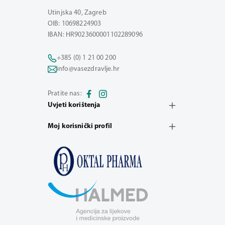
Utinjska 40, Zagreb
OIB: 10698224903
IBAN: HR9023600001102289096
+385 (0) 1 21 00 200
info@vasezdravlje.hr
Pratite nas:
Uvjeti korištenja
Moj korisnički profil