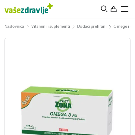
Naslovnica
Vitamini i suplementi
Dodaci prehrani
Omege i ulj