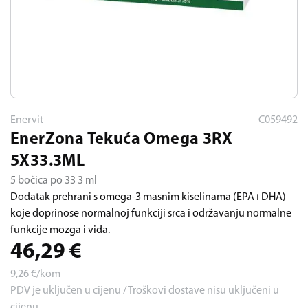
Enervit
C059492
EnerZona Tekuća Omega 3RX
5X33.3ML
5 bočica po 33 3 ml
Dodatak prehrani s omega-3 masnim kiselinama (EPA+DHA)
koje doprinose normalnoj funkciji srca i održavanju normalne
funkcije mozga i vida.
46,29
€
9,26
€/kom
PDV je uključen u cijenu / Troškovi dostave nisu uključeni u
cijenu