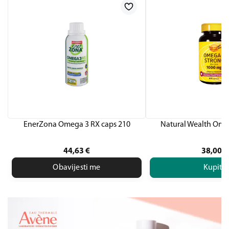
EnerZona Omega 3 RX caps 210
Natural Wealth Ome
44,63
€
38,00
€
Obavijesti me
Kupite