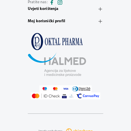
Pratite nas:
Uvjeti korištenja
Moj korisnički profil