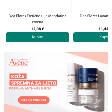
Dea Flores Eterično ulje Mandarina
Dea Flores Lavand
crvena
12,08
€
11,44
€
Kupite
Kupite