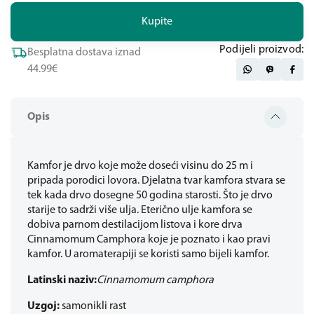
Kupite
Podijeli proizvod:
Besplatna dostava iznad
44.99€
Opis
Kamfor je drvo koje može doseći visinu do 25 m i
pripada porodici lovora. Djelatna tvar kamfora stvara se
tek kada drvo dosegne 50 godina starosti. Što je drvo
starije to sadrži više ulja. Eterično ulje kamfora se
dobiva parnom destilacijom listova i kore drva
Cinnamomum Camphora koje je poznato i kao pravi
kamfor. U aromaterapiji se koristi samo bijeli kamfor.
Latinski naziv:
Cinnamomum camphora
Uzgoj:
samonikli rast