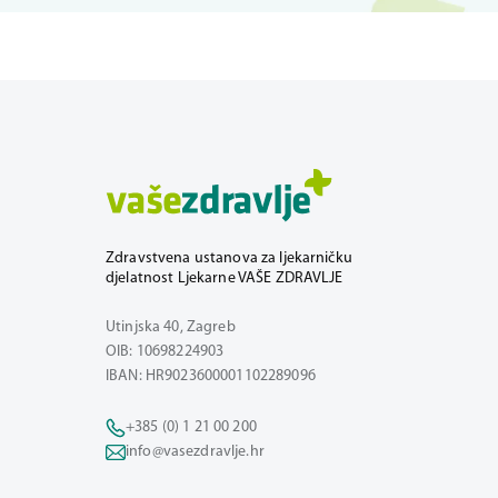
Zdravstvena ustanova za ljekarničku
djelatnost Ljekarne VAŠE ZDRAVLJE
Utinjska 40, Zagreb
OIB: 10698224903
IBAN: HR9023600001102289096
+385 (0) 1 21 00 200
info@vasezdravlje.hr