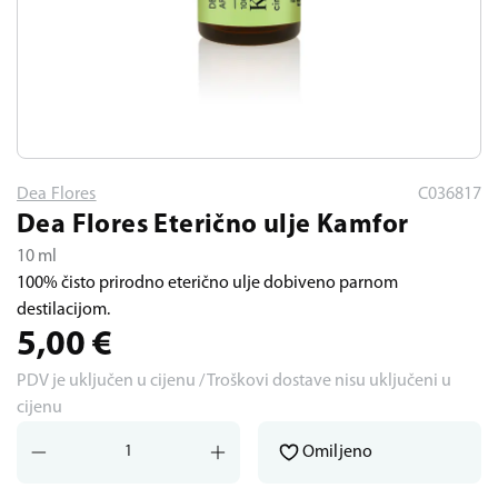
Dea Flores
C036817
Dea Flores Eterično ulje Kamfor
10 ml
100% čisto prirodno eterično ulje dobiveno parnom
destilacijom.
5,00
€
PDV je uključen u cijenu / Troškovi dostave nisu uključeni u
cijenu
Omiljeno