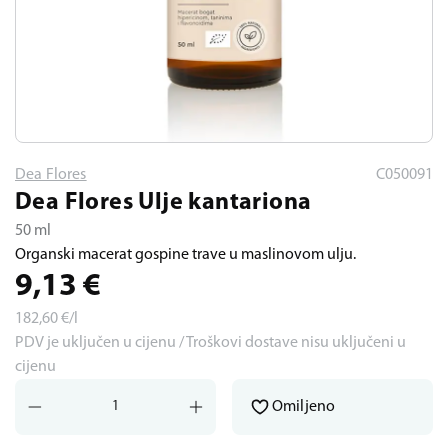
Dea Flores
C050091
Dea Flores Ulje kantariona
50 ml
Organski macerat gospine trave u maslinovom ulju.
9,13
€
182,60
€/l
PDV je uključen u cijenu / Troškovi dostave nisu uključeni u
cijenu
Omiljeno