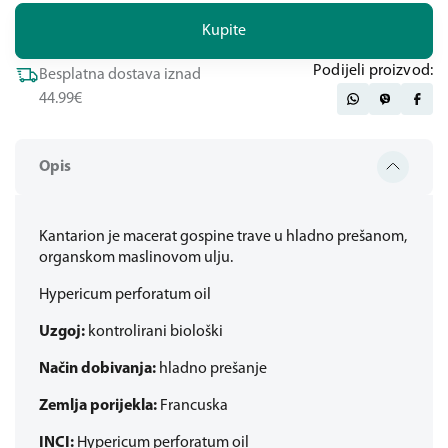
Kupite
Podijeli proizvod:
Besplatna dostava iznad
44.99€
Opis
Kantarion je macerat gospine trave u hladno prešanom,
organskom maslinovom ulju.
Hypericum perforatum oil
Uzgoj:
kontrolirani biološki
Način dobivanja:
hladno prešanje
Zemlja porijekla:
Francuska
INCI:
Hypericum perforatum oil