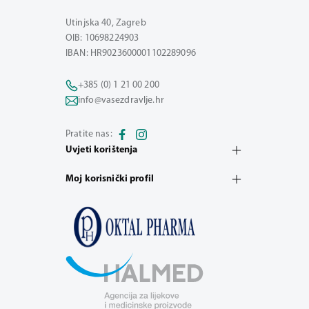
Utinjska 40, Zagreb
OIB: 10698224903
IBAN: HR9023600001102289096
+385 (0) 1 21 00 200
info@vasezdravlje.hr
Pratite nas:
Uvjeti korištenja
Moj korisnički profil