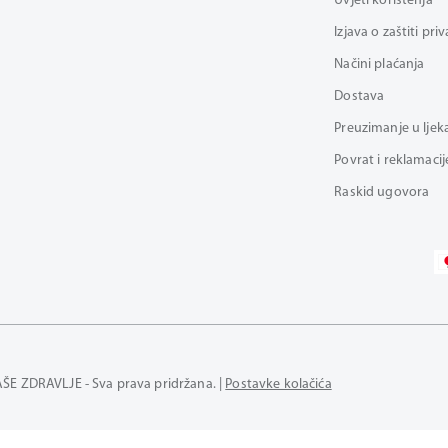
Uvjeti korištenja
Izjava o zaštiti pri
Načini plaćanja
Dostava
Preuzimanje u ljek
Povrat i reklamacij
Raskid ugovora
AŠE ZDRAVLJE - Sva prava pridržana. |
Postavke kolačića