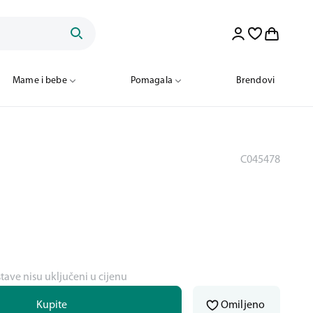
Mame i bebe
Pomagala
Brendovi
C045478
s
stave nisu uključeni u cijenu
Kupite
Omiljeno