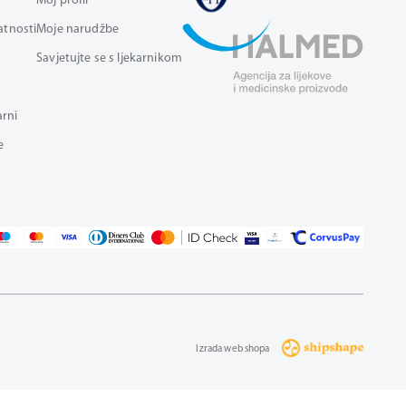
Moj profil
vatnosti
Moje narudžbe
Savjetujte se s ljekarnikom
arni
e
Izrada web shopa