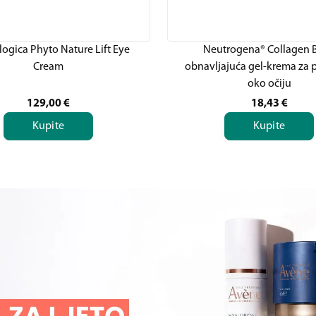
ogica Phyto Nature Lift Eye
Neutrogena® Collagen 
Cream
obnavljajuća gel-krema za 
oko očiju
129,00
€
18,43
€
Kupite
Kupite