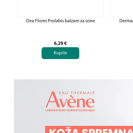
Dea Flores Prolabis balzam za usne
Dermal
6,29
€
Kupite