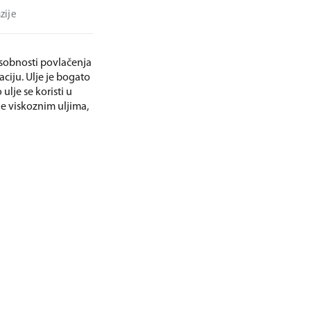
zije
osobnosti povlačenja
aciju. Ulje je bogato
lje se koristi u
je viskoznim uljima,