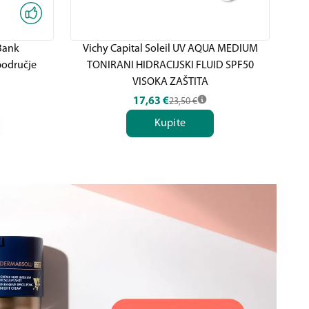
Bank
Vichy Capital Soleil UV AQUA MEDIUM
područje
TONIRANI HIDRACIJSKI FLUID SPF50
T
VISOKA ZAŠTITA
17,63
€
23,50
€
Kupite