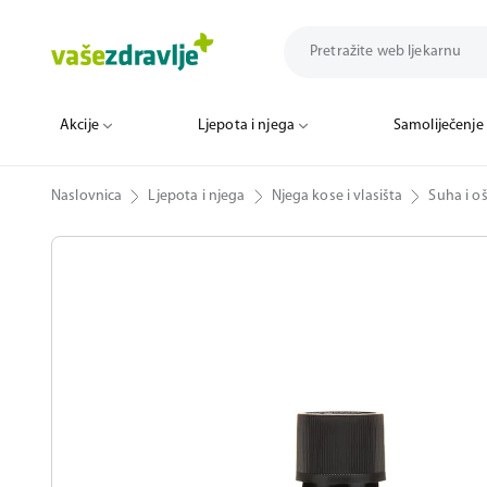
Akcije
Ljepota i njega
Samoliječenje
Naslovnica
Ljepota i njega
Njega kose i vlasišta
Suha i o