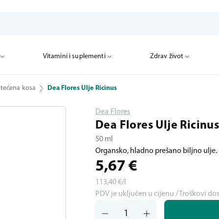
Vitamini i suplementi
Zdrav život
štećena kosa
Dea Flores Ulje Ricinus
Dea Flores
Dea Flores Ulje Ricinu
50 ml
Organsko, hladno prešano biljno ulje.
5,67
€
113,40
€/l
PDV je uključen u cijenu / Troškovi do