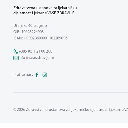
Zdravstvena ustanova za ljekarničku
djelatnost Ljekarne VAŠE ZDRAVLJE
Utinjska 40, Zagreb
OIB: 10698224903
IBAN: HR9023600001102289096
+385 (0) 1 21 00 200
info@vasezdravlje.hr
Pratite nas:
© 2026 Zdravstvena ustanova za ljekarničku djelatnost Ljekarne V