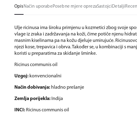
Opis
Način uporabe
Posebne mjere opreza
Sastojci
Detalji
Recen
Ulje ricinusa ima široku primjenu u kozmetici zbog svoje sp
vlage iz zraka i zadržavanja na koži, čime potiče njenu hidrat
masnim kiselinama pa na kožu djeluje umirujuće. Ricinusovo u
njezi kose, trepavica i obrva. Također se, u kombinaciji s man
koristi u preparatima za skidanje šminke.
Ricinus communis oil
Uzgoj:
konvencionalni
Način dobivanja:
hladno prešanje
Zemlja porijekla:
Indija
INCI:
Ricinus communis oil