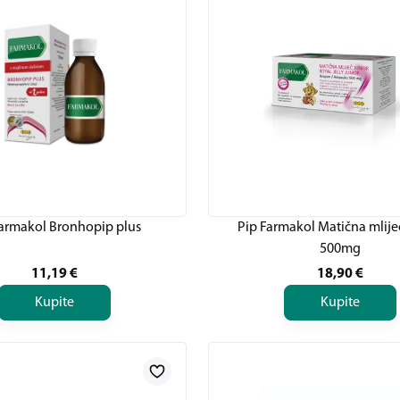
Farmakol Bronhopip plus
Pip Farmakol Matična mlije
500mg
11,19
€
18,90
€
Kupite
Kupite