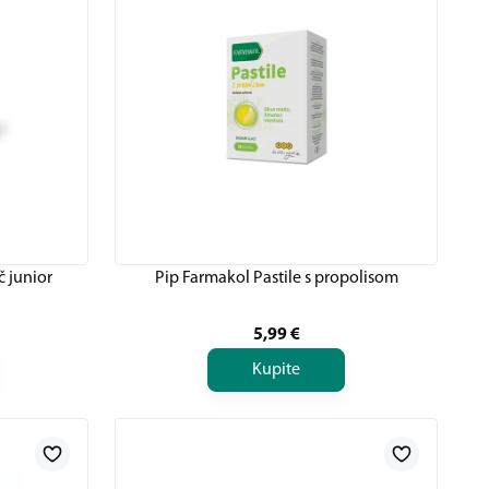
č junior
Pip Farmakol Pastile s propolisom
5,99
€
Kupite