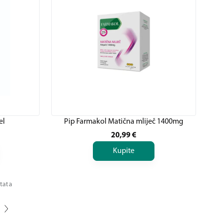
el
Pip Farmakol Matična mliječ 1400mg
20,99
€
Kupite
ltata