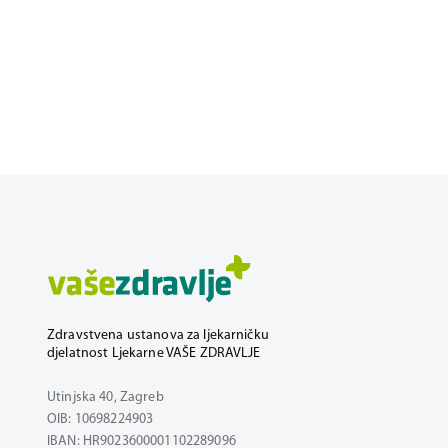
Zdravstvena ustanova za ljekarničku
djelatnost Ljekarne VAŠE ZDRAVLJE
Utinjska 40, Zagreb
OIB: 10698224903
IBAN: HR9023600001102289096