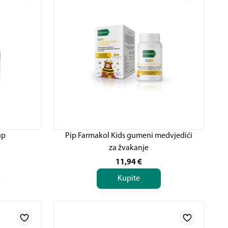
up
Pip Farmakol Kids gumeni medvjedići
za žvakanje
11,94
€
Kupite