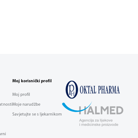
Moj korisnički profil
Moj profil
vatnosti
Moje narudžbe
Savjetujte se s ljekarnikom
arni