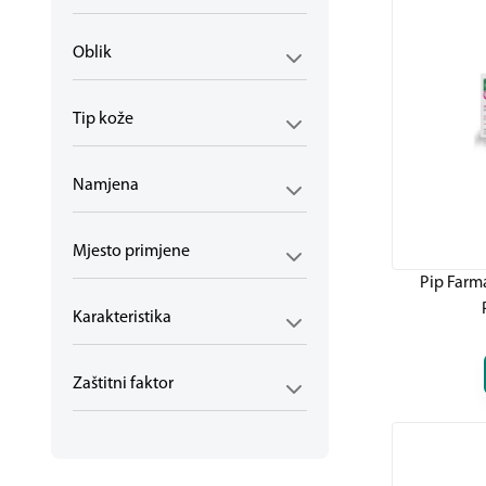
Trudnice i dojilje
1
Njega kože trudnica i dojilja
1
Oblik
Zdravlje djeteta
6
Imunitet djeteta
6
Samoliječenje
20
Tip kože
Alergije i imunitet
4
Imunitet djeca
3
Namjena
Imunitet odrasli
2
Bol, gripa i prehlada
10
Grlobolja i kašalj
7
Mjesto primjene
Kapi za nos
2
Pip Farm
Sinusi i glavobolja
1
Kožni problemi
Karakteristika
2
Gljivična oboljenja
1
Herpes
1
Zaštitni faktor
Rane i ožiljci
1
Srce i krvne žile
3
Hemoroidi
1
Vene i kapilare
1