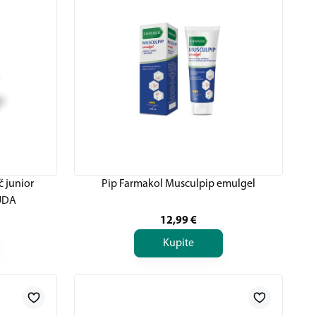
č junior
Pip Farmakol Musculpip emulgel
UDA
12,99
€
Kupite