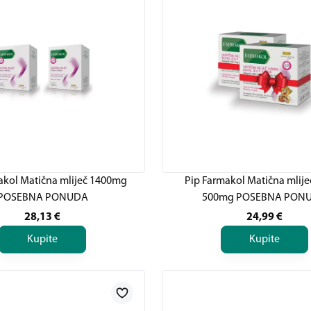
akol Matična mliječ 1400mg
Pip Farmakol Matična mlije
POSEBNA PONUDA
500mg POSEBNA PON
28,13
€
24,99
€
Kupite
Kupite