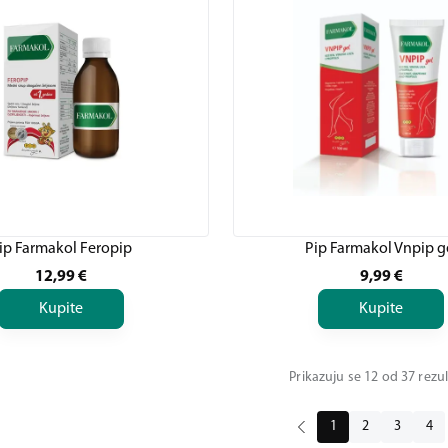
ip Farmakol Feropip
Pip Farmakol Vnpip g
12,99
€
9,99
€
Kupite
Kupite
Prikazuju se 12 od 37 rezu
1
2
3
4