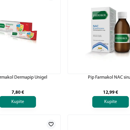
armakol Dermapip Unigel
Pip Farmakol NAC sir
7,80
€
12,99
€
Kupite
Kupite