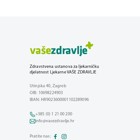
Zdravstvena ustanova za ljekarničku
djelatnost Ljekarne VAŠE ZDRAVLJE
Utinjska 40, Zagreb
OIB: 10698224903
IBAN: HR9023600001102289096
+385 (0) 1 21 00 200
info@vasezdravlje.hr
Pratite nas: