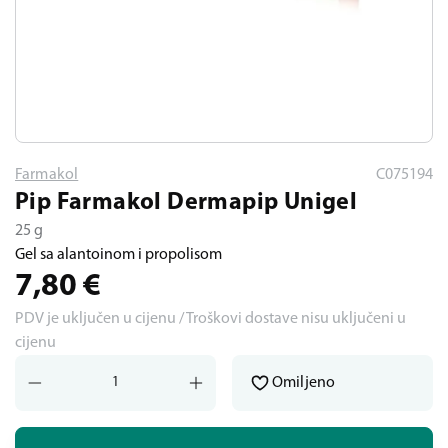
Farmakol
C075194
Pip Farmakol Dermapip Unigel
25 g
Gel sa alantoinom i propolisom
7,80
€
PDV je uključen u cijenu / Troškovi dostave nisu uključeni u
cijenu
Omiljeno