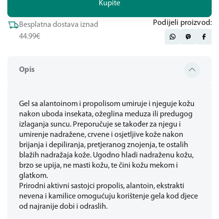
Kupite
Podijeli proizvod:
Besplatna dostava iznad
44.99€
Opis
Gel sa alantoinom i propolisom umiruje i njeguje kožu
nakon uboda insekata, ožeglina meduza ili predugog
izlaganja suncu. Preporučuje se također za njegu i
umirenje nadražene, crvene i osjetljive kože nakon
brijanja i depiliranja, pretjeranog znojenja, te ostalih
blažih nadražaja kože. Ugodno hladi nadraženu kožu,
brzo se upija, ne masti kožu, te čini kožu mekom i
glatkom.
Prirodni aktivni sastojci propolis, alantoin, ekstrakti
nevena i kamilice omogućuju korištenje gela kod djece
od najranije dobi i odraslih.