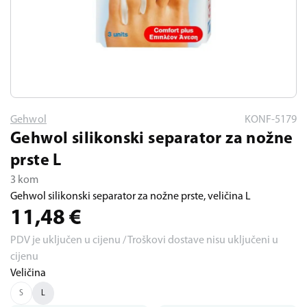
Gehwol
KONF-5179
Gehwol silikonski separator za nožne
prste L
3 kom
Gehwol silikonski separator za nožne prste, veličina L
11,48
€
PDV je uključen u cijenu / Troškovi dostave nisu uključeni u
cijenu
Veličina
S
L