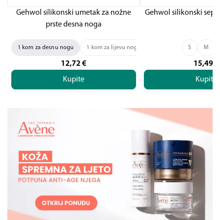
Gehwol silikonski umetak za nožne
Gehwol silikonski separ
prste desna noga
1 kom za desnu nogu
1 kom za lijevu nogu
S
M
12,72
€
15,49
€
Kupite
Kupite