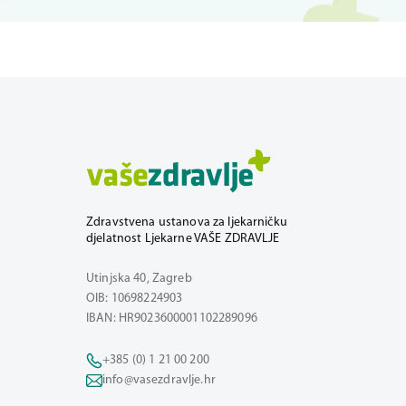
Zdravstvena ustanova za ljekarničku
djelatnost Ljekarne VAŠE ZDRAVLJE
Utinjska 40, Zagreb
OIB: 10698224903
IBAN: HR9023600001102289096
+385 (0) 1 21 00 200
info@vasezdravlje.hr