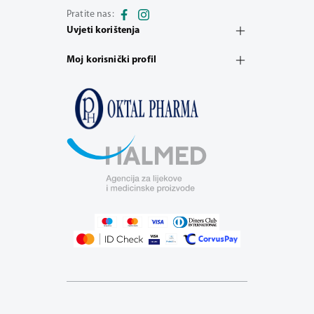
Pratite nas:
Uvjeti korištenja
Moj korisnički profil