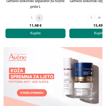
Gehwol silikonski separator za nožne
Gehwol silikonski separ
prste L
S
L
S
M
11,48
€
15,49
€
Kupite
Kupite