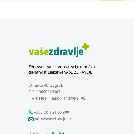
Zdravstvena ustanova za ljekarničku
djelatnost Ljekarne VAŠE ZDRAVLJE
Utinjska 40, Zagreb
OIB: 10698224903
IBAN: HR9023600001102289096
+385 (0) 1 21 00 200
info@vasezdravlje.hr
Pratite nas: