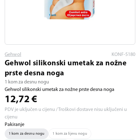
Gehwol
KONF-5180
Gehwol silikonski umetak za nožne
prste desna noga
1 kom za desnu nogu
Gehwol silikonski umetak za nožne prste desna noga
12,72
€
PDV je uključen u cijenu / Troškovi dostave nisu uključeni u
cijenu
Pakiranje
1 kom za desnu nogu
1 kom za lijevu nogu