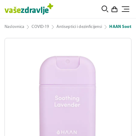
Naslovnica
COVID-19
Antiseptici i dezinficijensi
HAAN Soothin