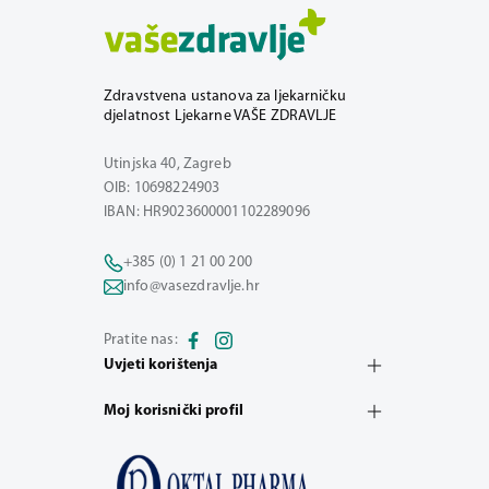
Zdravstvena ustanova za ljekarničku
djelatnost Ljekarne VAŠE ZDRAVLJE
Utinjska 40, Zagreb
OIB: 10698224903
IBAN: HR9023600001102289096
+385 (0) 1 21 00 200
info@vasezdravlje.hr
Pratite nas:
Uvjeti korištenja
Moj korisnički profil