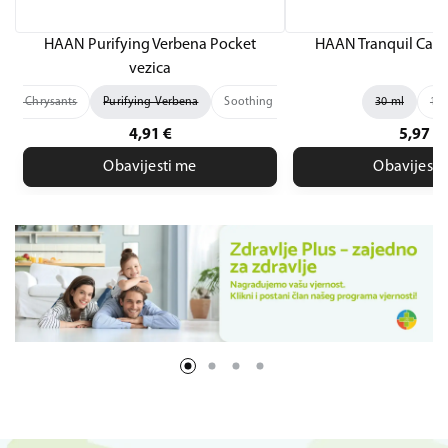
HAAN Purifying Verbena Pocket
HAAN Tranquil Camo
vezica
ling Chrysants
Purifying Verbena
Soothing Lavender
Tranquil Camomil
30 ml
100
4,91
€
5,97
€
Obavijesti me
Obavijesti