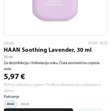
HAAN
KONF-5628
HAAN Soothing Lavender, 30 ml
30 ml
Za dezinfekciju i hidrataciju ruku. Čista aromatična cvjetna
nota
5,97
€
PDV je uključen u cijenu / Troškovi dostave nisu uključeni u
cijenu
Pakiranje
30 ml
100 ml