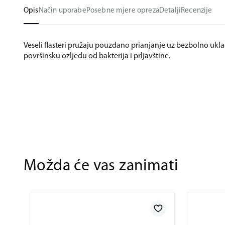
Opis
Način uporabe
Posebne mjere opreza
Detalji
Recenzije
Veseli flasteri pružaju pouzdano prianjanje uz bezbolno uklan
površinsku ozljedu od bakterija i prljavštine.
Možda će vas zanimati