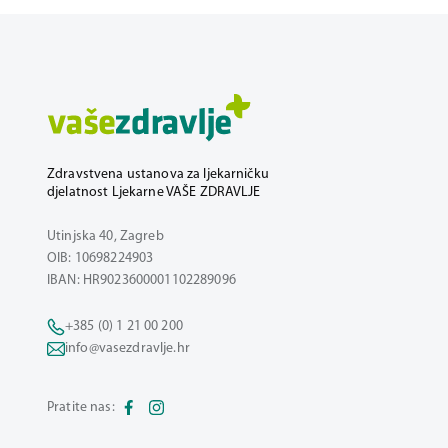
Zdravstvena ustanova za ljekarničku
djelatnost Ljekarne VAŠE ZDRAVLJE
Utinjska 40, Zagreb
OIB: 10698224903
IBAN: HR9023600001102289096
+385 (0) 1 21 00 200
info@vasezdravlje.hr
Pratite nas: