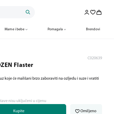
Mame i bebe
Pomagala
Brendovi
C020639
ZEN Flaster
z koje će mališani brzo zaboraviti na ozljedu i suze i vratiti
stave nisu uključeni u cijenu
Kupite
Omiljeno