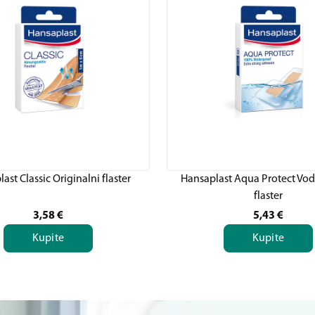
ast Classic Originalni flaster
Hansaplast Aqua Protect Vo
flaster
3,58
€
5,43
€
Kupite
Kupite