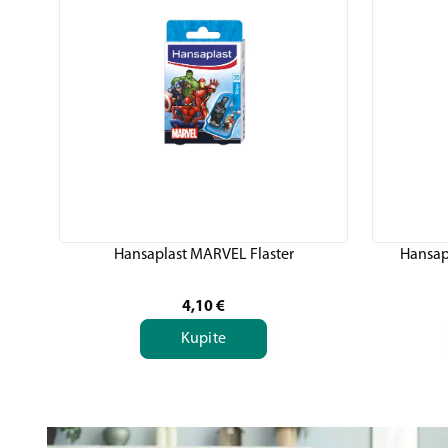
Hansaplast MARVEL Flaster
Hansapl
4,10
€
Kupite