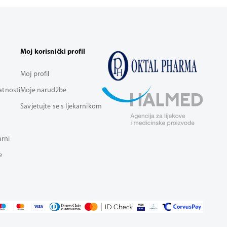
Moj korisnički profil
Moj profil
vatnosti
Moje narudžbe
Savjetujte se s ljekarnikom
arni
e