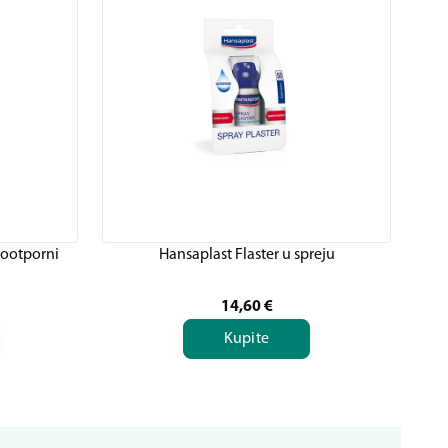
dootporni
Hansaplast Flaster u spreju
14,60
€
Kupite