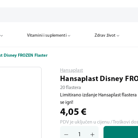
Vitamini i suplementi
Zdrav život
t Disney FROZEN Flaster
Hansaplast
Hansaplast Disney FRO
20 flastera
Limitirano izdanje Hansaplast flastera u
se igri!
4,05
€
PDV je uključen u cijenu / Troškovi do