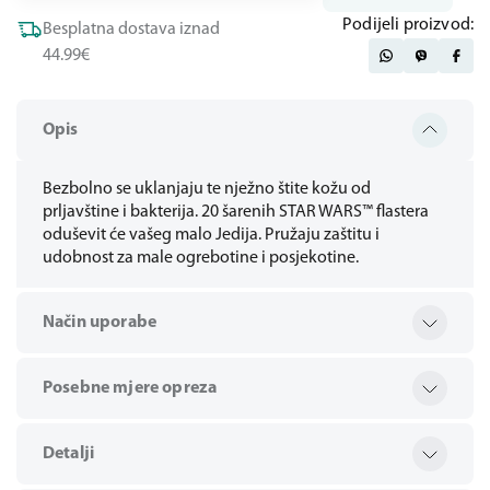
Podijeli proizvod:
Besplatna dostava iznad
44.99€
Opis
Bezbolno se uklanjaju te nježno štite kožu od
prljavštine i bakterija. 20 šarenih STAR WARS™ flastera
oduševit će vašeg malo Jedija. Pružaju zaštitu i
udobnost za male ogrebotine i posjekotine.
Način uporabe
Posebne mjere opreza
Detalji