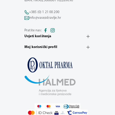
IBAN: HR9023600001102289096
+385 (0) 1 21 00 200
info@vasezdravlje.hr
Pratite nas:
Uvjeti korištenja
Moj korisnički profil