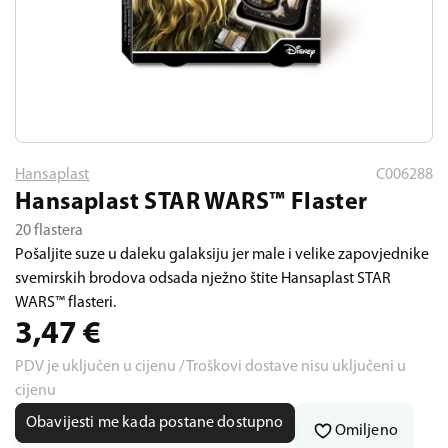
Hansaplast
C006288
Hansaplast STAR WARS™ Flaster
20 flastera
Pošaljite suze u daleku galaksiju jer male i velike zapovjednike
svemirskih brodova odsada nježno štite Hansaplast STAR
WARS™ flasteri.
3,47
€
PDV je uključen u cijenu / Troškovi dostave nisu uključeni u
cijenu
Obavijesti me kada postane dostupno
Omiljeno