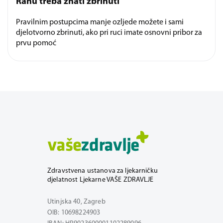
Ranu treba znati zbrinuti
Pravilnim postupcima manje ozljede možete i sami
djelotvorno zbrinuti, ako pri ruci imate osnovni pribor za
prvu pomoć
Zdravstvena ustanova za ljekarničku
djelatnost Ljekarne VAŠE ZDRAVLJE
Utinjska 40, Zagreb
OIB: 10698224903