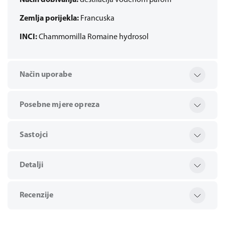
Način dobivanja:
destilacija vodenom parom
Zemlja porijekla:
Francuska
INCI:
Chammomilla Romaine hydrosol
Način uporabe
Posebne mjere opreza
Sastojci
Detalji
Recenzije