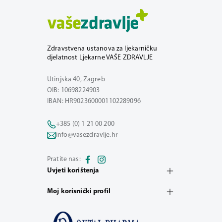
Zdravstvena ustanova za ljekarničku
djelatnost Ljekarne VAŠE ZDRAVLJE
Utinjska 40, Zagreb
OIB: 10698224903
IBAN: HR9023600001102289096
+385 (0) 1 21 00 200
info@vasezdravlje.hr
Pratite nas:
Uvjeti korištenja
Moj korisnički profil