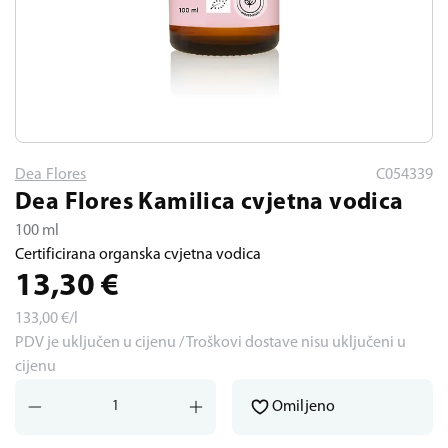
Dea Flores
C054339
Dea Flores Kamilica cvjetna vodica
100 ml
Certificirana organska cvjetna vodica
13,30
€
133,00
€/l
PDV je uključen u cijenu / Troškovi dostave nisu uključeni u
cijenu
Omiljeno