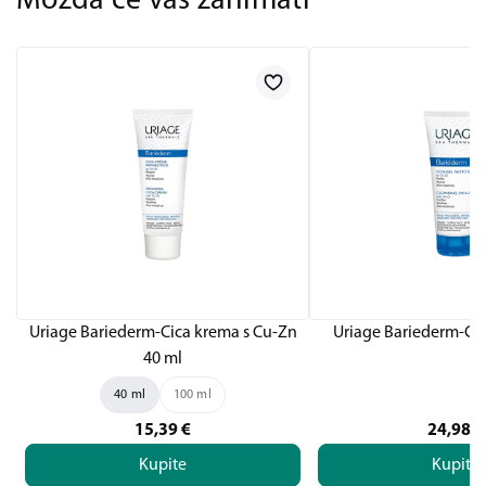
Možda će vas zanimati
Uriage Bariederm-Cica krema s Cu-Zn
Uriage Bariederm-Cic
40 ml
40 ml
100 ml
15,39
€
24,98
€
Kupite
Kupite