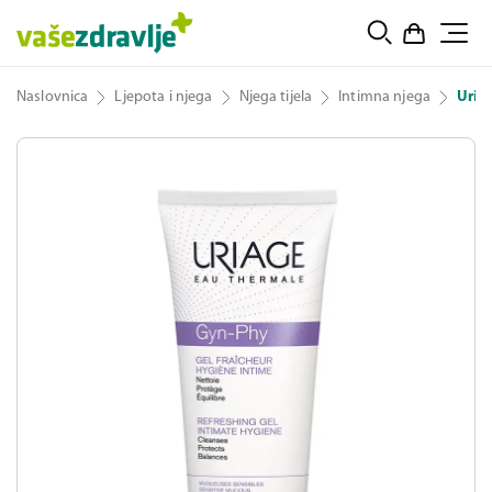
Naslovnica
Ljepota i njega
Njega tijela
Intimna njega
Uria