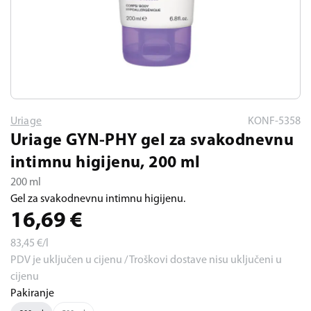
Uriage
KONF-5358
Uriage GYN-PHY gel za svakodnevnu
intimnu higijenu, 200 ml
200 ml
Gel za svakodnevnu intimnu higijenu.
16,69
€
83,45
€/l
PDV je uključen u cijenu / Troškovi dostave nisu uključeni u
cijenu
Pakiranje