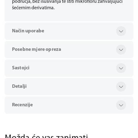
područja, bez isušivanja te štiti mikrofloru zahvaljujući
šećernim derivatima.
Način uporabe
Posebne mjere opreza
Sastojci
Detalji
Recenzije