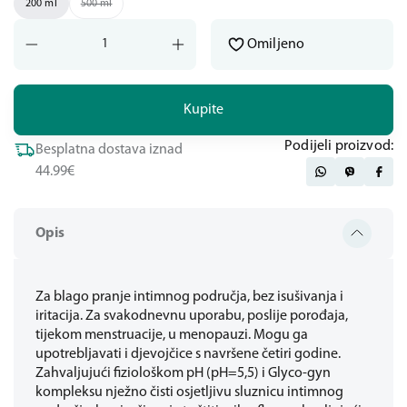
200 ml
500 ml
Omiljeno
Kupite
Podijeli proizvod:
Besplatna dostava iznad
44.99€
Opis
Za blago pranje intimnog područja, bez isušivanja i
iritacija. Za svakodnevnu uporabu, poslije porođaja,
tijekom menstruacije, u menopauzi. Mogu ga
upotrebljavati i djevojčice s navršene četiri godine.
Zahvaljujući fiziološkom pH (pH=5,5) i Glyco-gyn
kompleksu nježno čisti osjetljivu sluznicu intimnog