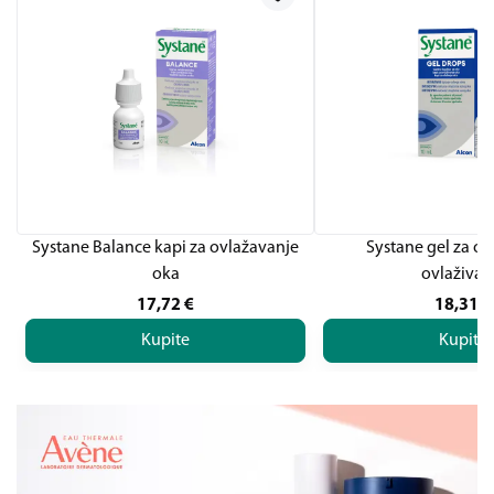
Systane Balance kapi za ovlažavanje
Systane gel za ok
oka
ovlaživan
17,72
€
18,31
€
Kupite
Kupite