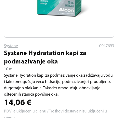
Systane
C047693
Systane Hydratation kapi za
podmazivanje oka
10 ml
Systane Hydration kapi za podmazivanje oka zadržavaju vodu
i tako omogućuju veću hidraciju, podmazivanje i produljeno,
dugotrajno olakšanje. Također omogućuju obnavljanje
oštećenih stanica površine oka.
14,06
€
PDV je uključen u cijenu / Troškovi dostave nisu uključeni u
cijenu