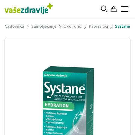
Naslovnica
Samoliječenje
Oko i uho
Kapi za oči
Systane H