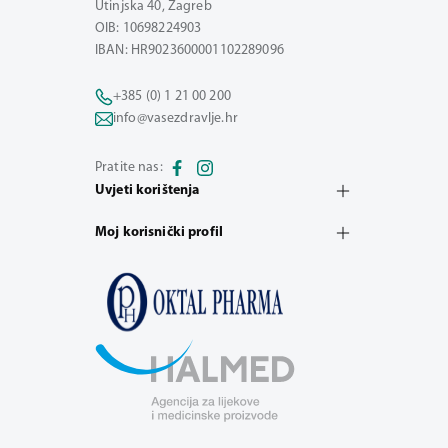
Utinjska 40, Zagreb
OIB: 10698224903
IBAN: HR9023600001102289096
+385 (0) 1 21 00 200
info@vasezdravlje.hr
Pratite nas:
Uvjeti korištenja
Moj korisnički profil