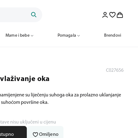
Mame i bebe
Pomagala
Brendovi
C027656
ovlaživanje oka
 namijenjene su liječenju suhoga oka za prolazno uklanjanje
ih suhoćom površine oka.
stave nisu uključeni u cijenu
ostupno
Omiljeno