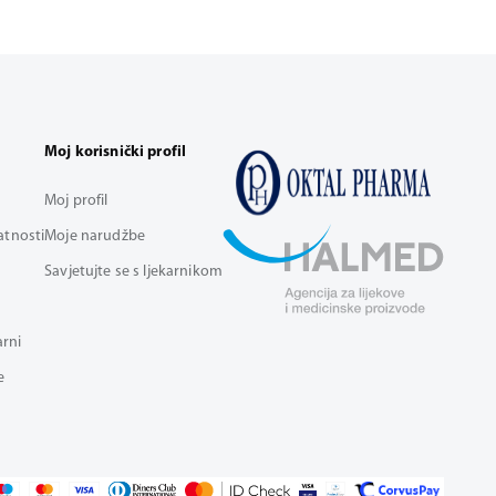
Moj korisnički profil
Moj profil
vatnosti
Moje narudžbe
Savjetujte se s ljekarnikom
arni
e