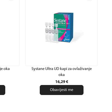
je oka
Systane Ultra UD kapi za ovlaživanje
oka
16,29
€
Obavijesti me