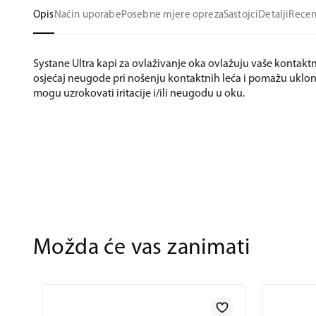
Opis
Način uporabe
Posebne mjere opreza
Sastojci
Detalji
Recen
Systane Ultra kapi za ovlaživanje oka ovlažuju vaše kontakt
osjećaj neugode pri nošenju kontaktnih leća i pomažu ukloni
mogu uzrokovati iritacije i/ili neugodu u oku.
Možda će vas zanimati