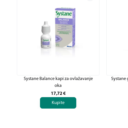
Systane Balance kapi za ovlažavanje
Systane g
oka
17,72
€
Kupite