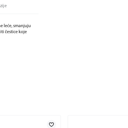
zije
ne leće, smanjuju
ti čestice koje