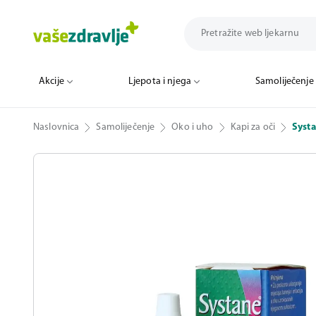
Akcije
Ljepota i njega
Samoliječenje
Naslovnica
Samoliječenje
Oko i uho
Kapi za oči
Systa