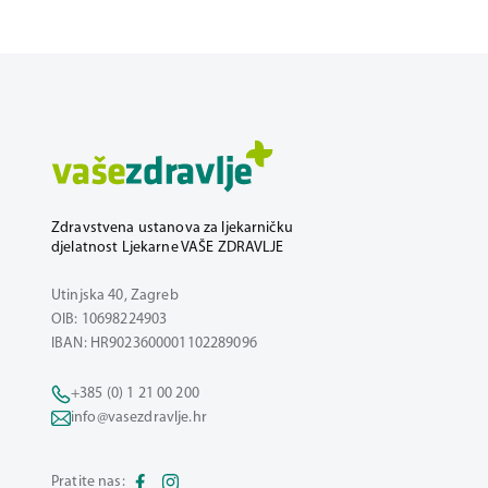
Zdravstvena ustanova za ljekarničku
djelatnost Ljekarne VAŠE ZDRAVLJE
Utinjska 40, Zagreb
OIB: 10698224903
IBAN: HR9023600001102289096
+385 (0) 1 21 00 200
info@vasezdravlje.hr
Pratite nas: