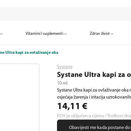
Vitamini i suplementi
Zdrav život
ne Ultra kapi za ovlaživanje oka
Systane
Systane Ultra kapi za 
10 ml
Systane Ultra kapi za ovlaživanje oka
osjećaja žarenja i iritacija uzrokovan
14,11
€
PDV je uključen u cijenu / Troškovi do
Obavijesti me kada postane d