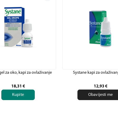
el za oko, kapi za ovlaživanje
Systane kapi za ovlaživan
18,31
€
12,93
€
Kupite
Obavijesti me