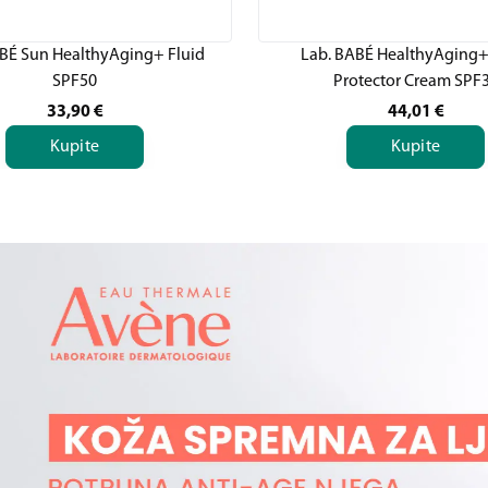
BÉ Sun HealthyAging+ Fluid
Lab. BABÉ HealthyAging+
SPF50
Protector Cream SPF
33,90
€
44,01
€
Kupite
Kupite