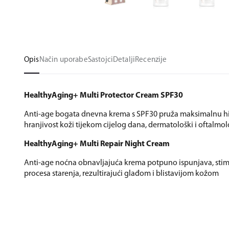
Opis
Način uporabe
Sastojci
Detalji
Recenzije
HealthyAging+ Multi Protector Cream SPF30
Anti-age bogata dnevna krema s SPF30 pruža maksimalnu hid
hranjivost koži tijekom cijelog dana, dermatološki i oftalmolo
HealthyAging+ Multi Repair Night Cream
Anti-age noćna obnavljajuća krema potpuno ispunjava, stimul
procesa starenja, rezultirajući glađom i blistavijom kožom