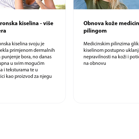
ronska kiselina - više
Obnova kože medici
era
pilingom
onska kiselina svoju je
Medicinskim pilinzima gl
tekla primjenom dermalnih
kiselinom postupno uklan
za punjenje bora, no danas
nepravilnosti na koži i pot
tupna u svim mogućim
na obnovu
a i teksturama te u
ci kao proizvod za njegu