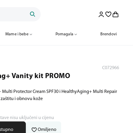
Mame i bebe
Pomagala
Brendovi
C072966
ng+ Vanity kit PROMO
 Multi Protector Cream SPF30 i HealthyAging+ Multi Repair
zaštitu i obnovu kože
stave nisu uključeni u cijenu
ostupno
Omiljeno