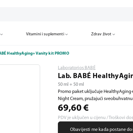
Vitamini i suplementi
Zdrav život
ABÉ HealthyAging+ Vanity kit PROMO
Laboratorios BABÉ
Lab. BABÉ HealthyAgi
50 ml + 50 ml
Promo paket uključuje HealthyAging+
Night Cream, pružajući sveobuhvatnu 
69,60
€
PDV je uključen u cijenu / Troškovi do
Obavijesti me kada postane d