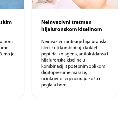
nskim
Neinvazivni tretman
hijaluronskom kiselinom
ikolnom
Neinvazivni anti-age hijaluronski
jamo
fileri, koji kombiniraju koktel
ičemo je
peptida, kolagena, antioksidansa i
hijaluronske kiseline u
kombinaciji s posebnim oblikom
digitopresurne masaže,
učinkovito regeneriraju kožu i
peglaju bore