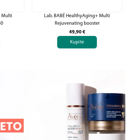
 Multi
Lab. BABÉ HealthyAging+ Multi
30
Rejuvenating booster
49,90
€
Kupite