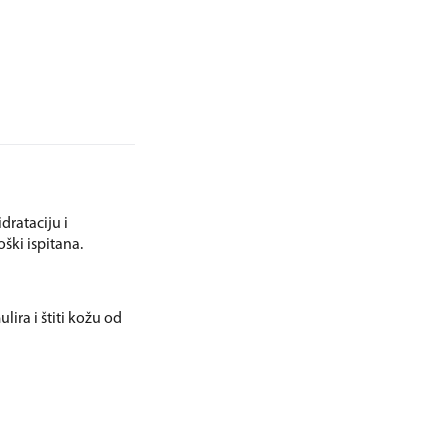
rataciju i
ški ispitana.
ira i štiti kožu od