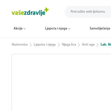
Akcije
Ljepota i njega
Samoliječenje
Naslovnica
Ljepota i njega
Njega lica
Anti age
Lab. B