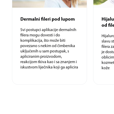
Dermalni fileri pod lupom
Hijalu
od fil
Svi postupci aplikacije dermalnih
filera mogu dovesti i do
Hijalur
komplikacija, što može biti
slavu s
povezano s nekim od čimbenika
filera 
uključenih u sam postupak, s
je dos
apliciranim proizvodom,
oblicim
reakcijom tkiva kao i sa znanjem i
kozmeti
iskustvom liječnika koji ga aplicira
kože