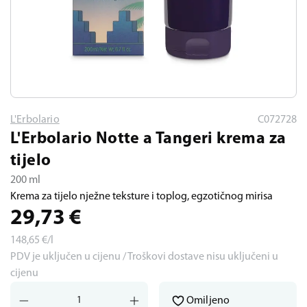
L'Erbolario
C072728
L'Erbolario Notte a Tangeri krema za
tijelo
200 ml
Krema za tijelo nježne teksture i toplog, egzotičnog mirisa
29,73
€
148,65
€/l
PDV je uključen u cijenu / Troškovi dostave nisu uključeni u
cijenu
Omiljeno