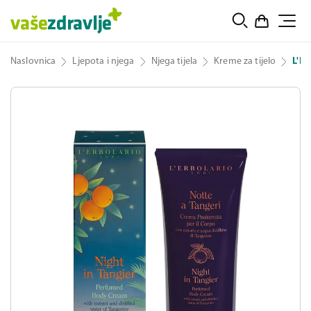
Naslovnica
Ljepota i njega
Njega tijela
Kreme za tijelo
L'Er