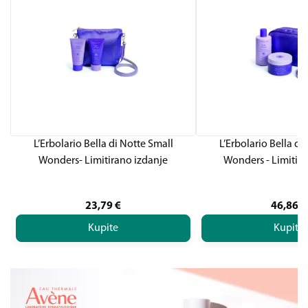
L’Erbolario Bella di Notte Small
L’Erbolario Bella di
Wonders- Limitirano izdanje
Wonders - Limitira
23,79
€
46,86
€
Kupite
Kupite