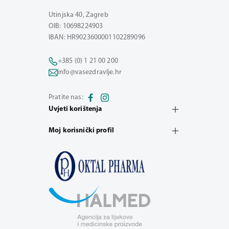
Utinjska 40, Zagreb
OIB: 10698224903
IBAN: HR9023600001102289096
+385 (0) 1 21 00 200
info@vasezdravlje.hr
Pratite nas:
Uvjeti korištenja
Moj korisnički profil