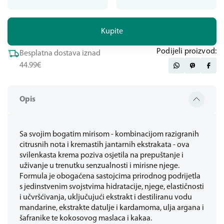
Kupite
Podijeli proizvod:
Besplatna dostava iznad
44.99€
Opis
Sa svojim bogatim mirisom - kombinacijom razigranih
citrusnih nota i kremastih jantarnih ekstrakata - ova
svilenkasta krema poziva osjetila na prepuštanje i
uživanje u trenutku senzualnosti i mirisne njege.
Formula je obogaćena sastojcima prirodnog podrijetla
s jedinstvenim svojstvima hidratacije, njege, elastičnosti
i učvršćivanja, uključujući ekstrakt i destiliranu vodu
mandarine, ekstrakte datulje i kardamoma, ulja argana i
šafranike te kokosovog maslaca i kakaa.