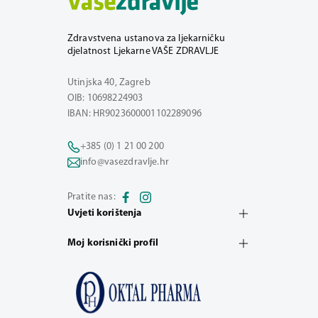
Zdravstvena ustanova za ljekarničku
djelatnost Ljekarne VAŠE ZDRAVLJE
Utinjska 40, Zagreb
OIB: 10698224903
IBAN: HR9023600001102289096
+385 (0) 1 21 00 200
info@vasezdravlje.hr
Pratite nas:
Uvjeti korištenja
Moj korisnički profil