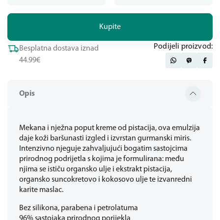
Kupite
Podijeli proizvod:
Besplatna dostava iznad
44.99€
Opis
Mekana i nježna poput kreme od pistacija, ova emulzija
daje koži baršunasti izgled i izvrstan gurmanski miris.
Intenzivno njeguje zahvaljujući bogatim sastojcima
prirodnog podrijetla s kojima je formulirana: među
njima se ističu organsko ulje i ekstrakt pistacija,
organsko suncokretovo i kokosovo ulje te izvanredni
karite maslac.
Bez silikona, parabena i petrolatuma
96% sastojaka prirodnog porijekla