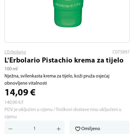
L'Erbolario
C075897
L'Erbolario Pistachio krema za tijelo
100 ml
Nježna, svilenkasta krema za tijelo, koži pruža osjećaj
obnovljene vitalnosti
14,09
€
140,90
€/l
PDV je uključen u cijenu / Troškovi dostave nisu uključeni u
cijenu
Omiljeno