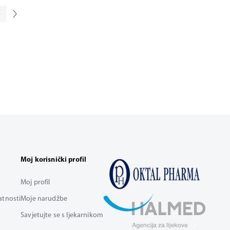
5
Moj korisnički profil
Moj profil
vatnosti
Moje narudžbe
Savjetujte se s ljekarnikom