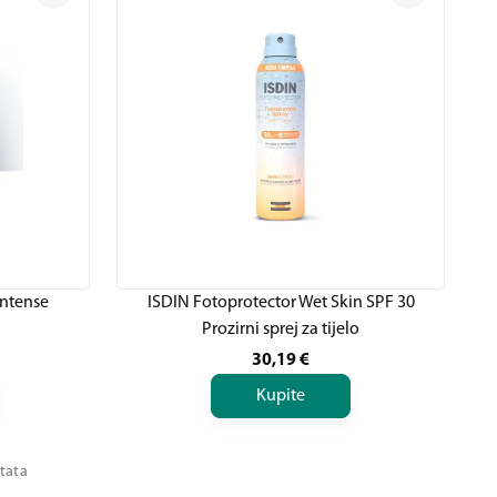
Intense
ISDIN Fotoprotector Wet Skin SPF 30
Prozirni sprej za tijelo
30,19
€
Kupite
ltata