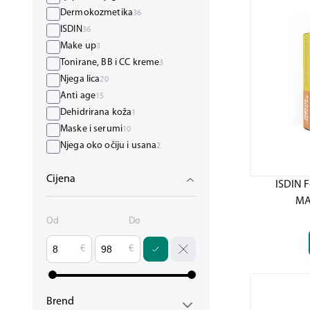
Dermokozmetika
36
ISDIN
36
Make up
3
Tonirane, BB i CC kreme
3
Njega lica
20
Anti age
15
Dehidrirana koža
1
Maske i serumi
10
Njega oko očiju i usana
2
Čišćenje lica
2
Cijena
Posebna njega kože
5
ISDIN F
Hiperpigmentacija i pjege
4
MA
Koža sklona crvenilu
1
Od
Do
Zaštita od sunca
20
Bebe i djeca
4
€
€
Nakon sunčanja
1
UV zaštita
20
Brend