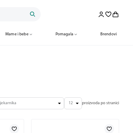
Mame i bebe
Pomagala
Brendovi
jekarnika
12
proizvoda po stranici