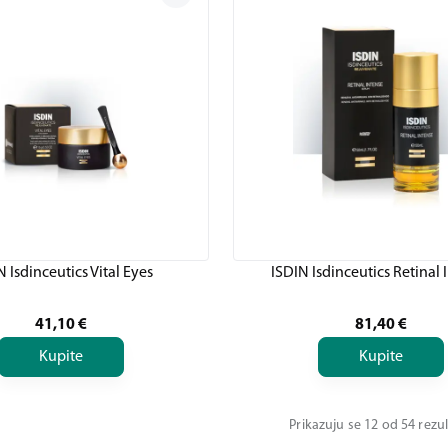
N Isdinceutics Vital Eyes
ISDIN Isdinceutics Retinal 
41,10
€
81,40
€
Kupite
Kupite
Prikazuju se 12 od 54 rezu