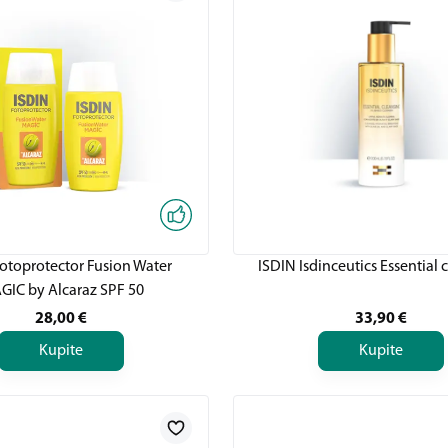
otoprotector Fusion Water
ISDIN Isdinceutics Essential 
GIC by Alcaraz SPF 50
28,00
€
33,90
€
Kupite
Kupite