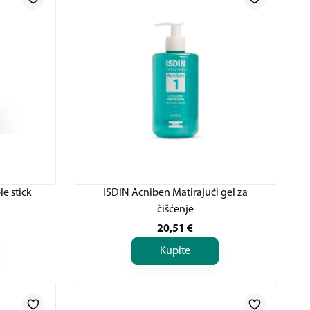
le stick
ISDIN Acniben Matirajući gel za
čišćenje
20,51
€
Kupite