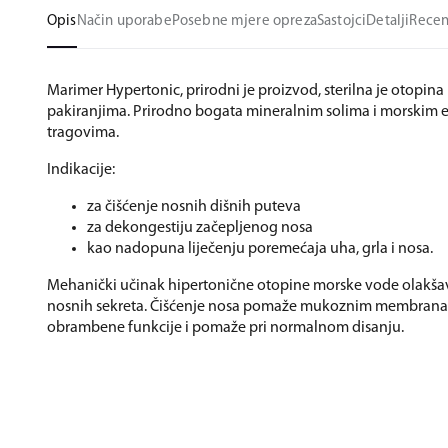
Opis
Način uporabe
Posebne mjere opreza
Sastojci
Detalji
Recen
Marimer Hypertonic, prirodni je proizvod, sterilna je otopi
pakiranjima. Prirodno bogata mineralnim solima i morskim
tragovima.
Indikacije:
za čišćenje nosnih dišnih puteva
za dekongestiju začepljenog nosa
kao nadopuna liječenju poremećaja uha, grla i nosa.
Mehanički učinak hipertonične otopine morske vode olakša
nosnih sekreta. Čišćenje nosa pomaže mukoznim membrana
obrambene funkcije i pomaže pri normalnom disanju.