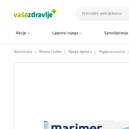
Akcije
Ljepota i njega
Samoliječenje
Naslovnica
Mame i bebe
Njega djeteta
Higijena nosića