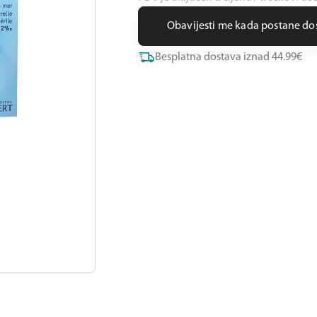
Obavijesti me kada postane d
Besplatna dostava iznad 44.99€