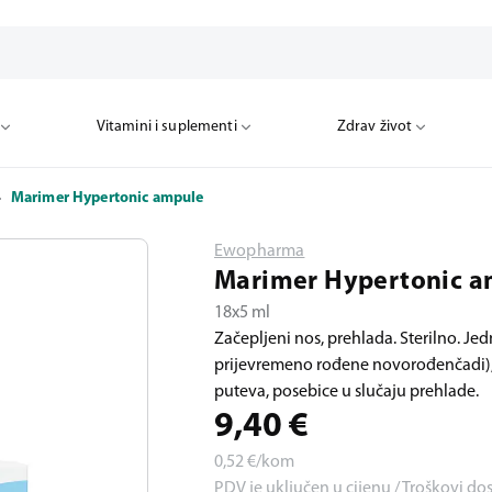
Vitamini i suplementi
Zdrav život
Marimer Hypertonic ampule
Ewopharma
Marimer Hypertonic a
18x5 ml
Začepljeni nos, prehlada. Sterilno. 
prijevremeno rođene novorođenčadi), d
puteva, posebice u slučaju prehlade.
9,40
€
0,52
€/kom
PDV je uključen u cijenu / Troškovi do