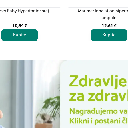
mer Baby Hypertonic sprej
Marimer Inhalation hipert
ampule
10,94
€
12,61
€
Kupite
Kupite