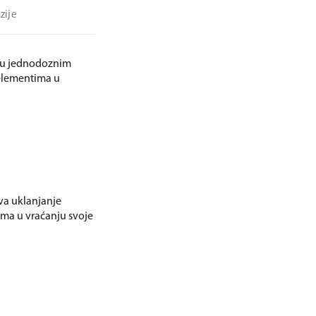
zije
na u jednodoznim
 elementima u
va uklanjanje
ma u vraćanju svoje