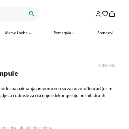
Mame i bebe
Pomagala
Brendovi
C056536
mpule
Jednodozna pakiranja preporučena su za novorođenčad (osim
jecu i odrasle za čišćenje i dekongestiju nosnih dišnih
stave nisu uključeni u cijenu