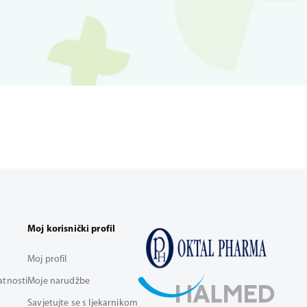
Moj korisnički profil
Moj profil
vatnosti
Moje narudžbe
Savjetujte se s ljekarnikom