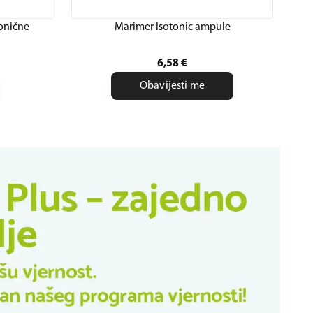
onične
Marimer Isotonic ampule
6,58
€
Obavijesti me