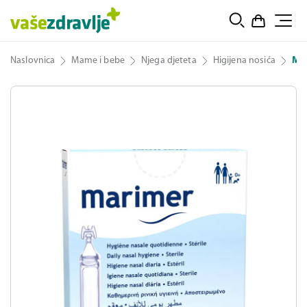
Naslovnica
Mame i bebe
Njega djeteta
Higijena nosića
Mar