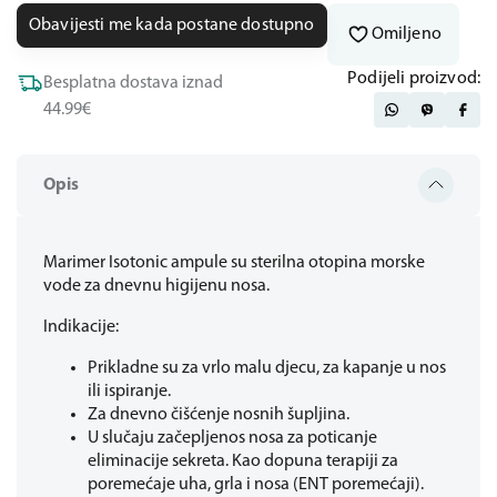
Obavijesti me kada postane dostupno
Omiljeno
Podijeli proizvod:
Besplatna dostava iznad
44.99€
Opis
Marimer Isotonic ampule su sterilna otopina morske
vode za dnevnu higijenu nosa.
Indikacije:
Prikladne su za vrlo malu djecu, za kapanje u nos
ili ispiranje.
Za dnevno čišćenje nosnih šupljina.
U slučaju začepljenos nosa za poticanje
eliminacije sekreta. Kao dopuna terapiji za
poremećaje uha, grla i nosa (ENT poremećaji).