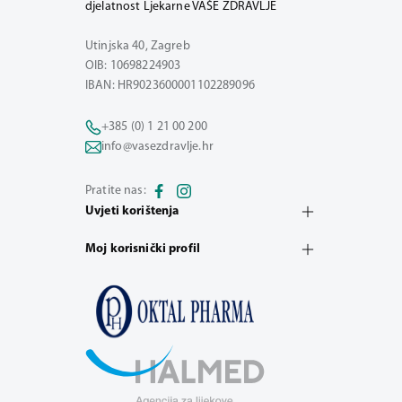
djelatnost Ljekarne VAŠE ZDRAVLJE
Utinjska 40, Zagreb
OIB: 10698224903
IBAN: HR9023600001102289096
+385 (0) 1 21 00 200
info@vasezdravlje.hr
Pratite nas:
Uvjeti korištenja
Moj korisnički profil