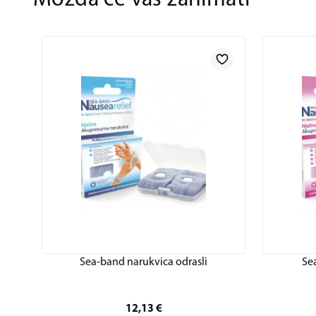
Možda će vas zanimati
Sea-band narukvica odrasli
Se
12,13
€