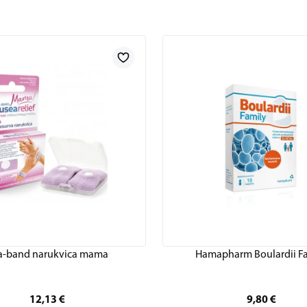
a-band narukvica mama
Hamapharm Boulardii F
12,13
€
9,80
€