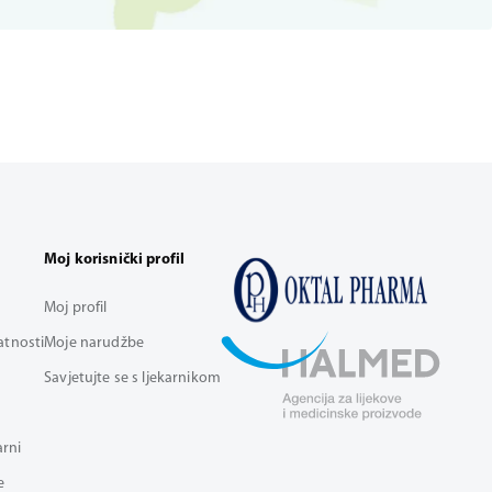
Moj korisnički profil
Moj profil
vatnosti
Moje narudžbe
Savjetujte se s ljekarnikom
arni