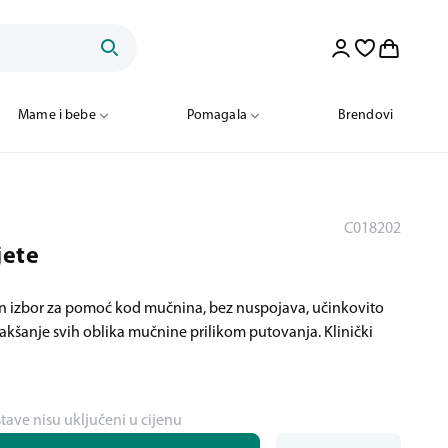
Mame i bebe
Pomagala
Brendovi
C018202
jete
n izbor za pomoć kod mučnina, bez nuspojava, učinkovito
lakšanje svih oblika mučnine prilikom putovanja. Klinički
stave nisu uključeni u cijenu