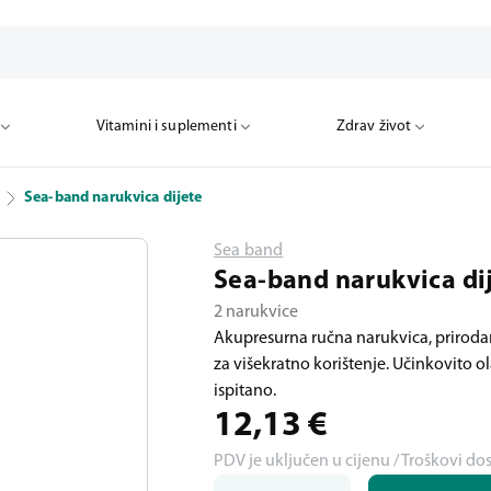
Vitamini i suplementi
Zdrav život
Sea-band narukvica dijete
Sea band
Sea-band narukvica di
2 narukvice
Akupresurna ručna narukvica, priroda
za višekratno korištenje. Učinkovito o
ispitano.
12,13
€
PDV je uključen u cijenu / Troškovi do