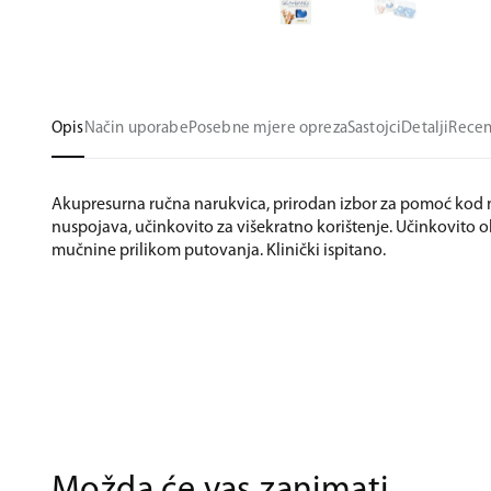
Opis
Način uporabe
Posebne mjere opreza
Sastojci
Detalji
Recen
Akupresurna ručna narukvica, prirodan izbor za pomoć kod
nuspojava, učinkovito za višekratno korištenje. Učinkovito o
mučnine prilikom putovanja. Klinički ispitano.