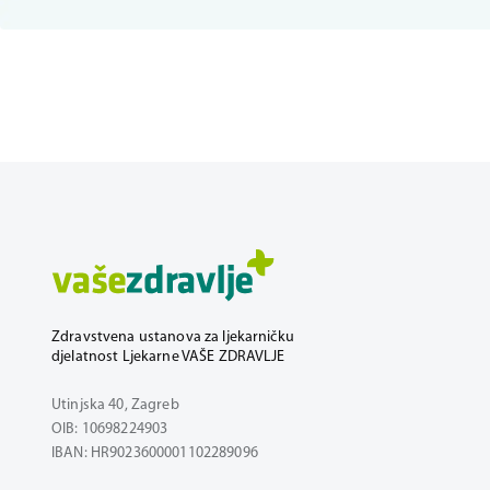
Zdravstvena ustanova za ljekarničku
djelatnost Ljekarne VAŠE ZDRAVLJE
Utinjska 40, Zagreb
OIB: 10698224903
IBAN: HR9023600001102289096