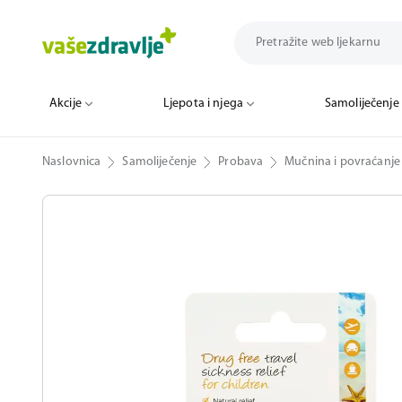
Akcije
Ljepota i njega
Samoliječenje
Naslovnica
Samoliječenje
Probava
Mučnina i povraćanje