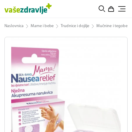
Naslovnica
Mame i bebe
Trudnice i dojilje
Mučnine i tegobe