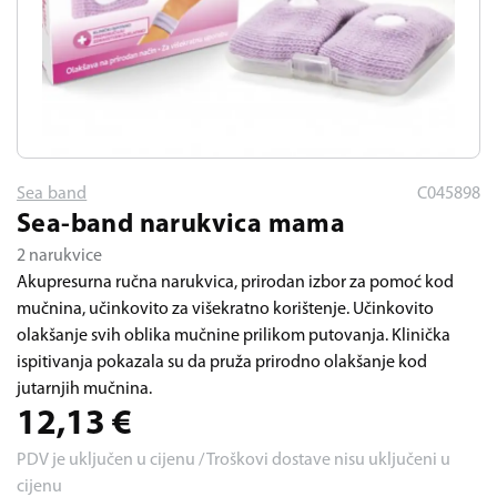
Sea band
C045898
Sea-band narukvica mama
2 narukvice
Akupresurna ručna narukvica, prirodan izbor za pomoć kod
mučnina, učinkovito za višekratno korištenje. Učinkovito
olakšanje svih oblika mučnine prilikom putovanja. Klinička
ispitivanja pokazala su da pruža prirodno olakšanje kod
jutarnjih mučnina.
12,13
€
PDV je uključen u cijenu / Troškovi dostave nisu uključeni u
cijenu