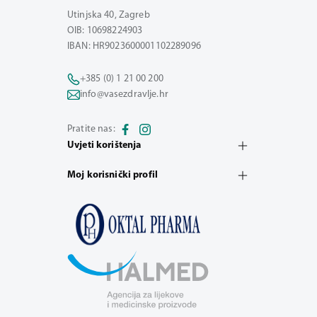
Utinjska 40, Zagreb
OIB: 10698224903
IBAN: HR9023600001102289096
+385 (0) 1 21 00 200
info@vasezdravlje.hr
Pratite nas:
Uvjeti korištenja
Moj korisnički profil